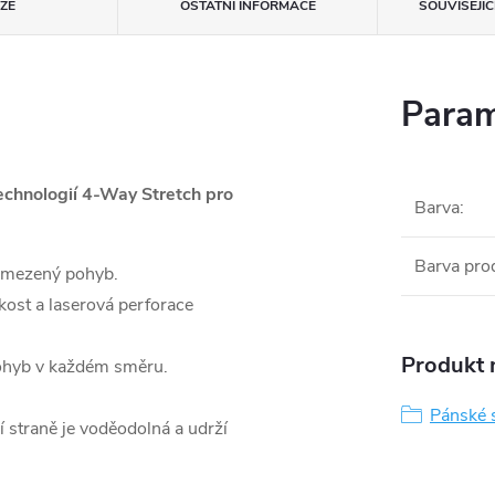
ZE
OSTATNÍ INFORMACE
SOUVISEJÍ
Param
technologií 4-Way Stretch pro
Barva
:
Barva pro
eomezený pohyb.
kost a laserová perforace
Produkt n
ohyb v každém směru.
Pánské 
í straně je voděodolná a udrží