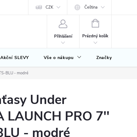
CZK
Čeština
NÁKUPNÍ
KOŠÍK
Prázdný košík
Přihlášení
Akční SLEVY
Vše o nákupu
Značky
TS-BLU - modré
aťasy Under
A LAUNCH PRO 7''
LU - modré