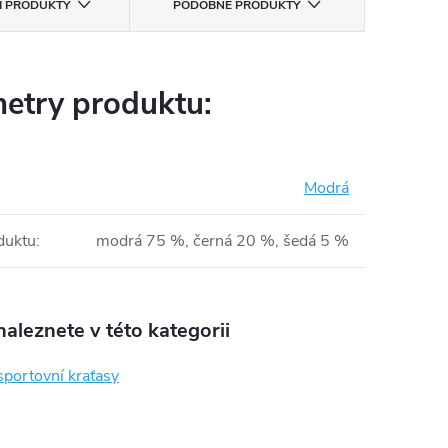
CÍ PRODUKTY
PODOBNÉ PRODUKTY
etry produktu:
Modrá
duktu
:
modrá 75 %, černá 20 %, šedá 5 %
aleznete v této kategorii
sportovní kraťasy