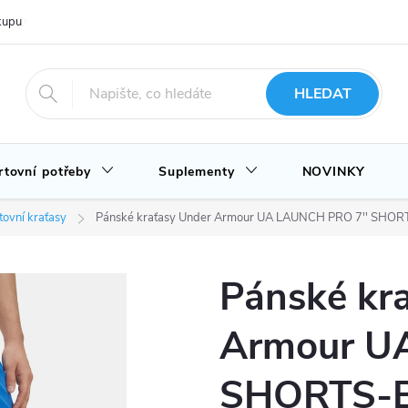
upu u nás
Hodnocení obchodu
Novinky
Blog
HLEDAT
rtovní potřeby
Suplementy
NOVINKY
tovní kraťasy
Pánské kraťasy Under Armour UA LAUNCH PRO 7'' SHOR
Pánské kr
Armour U
SHORTS-B