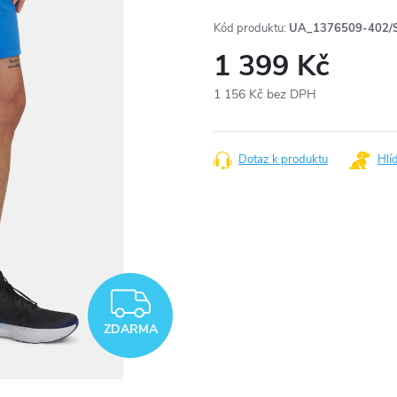
Kód produktu:
UA_1376509-402/
1 399 Kč
1 156 Kč bez DPH
Měrná
cena:
Dotaz k produktu
Hlí
ZDARMA
ZDARMA