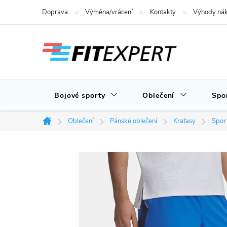
Přejít
Doprava
Výměna/vrácení
Kontakty
Výhody nák
na
obsah
Bojové sporty
Oblečení
Spo
Oblečení
Pánské oblečení
Kraťasy
Spor
Domů