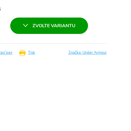
S
ZVOLTE VARIANTU
dací pes
Tisk
Značka:
Under Armour