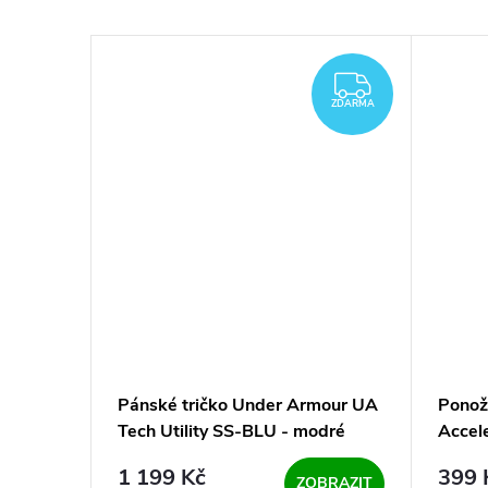
ZDARMA
ZDARMA
0 cm -
Pánské tričko Under Armour UA
Ponož
Tech Utility SS-BLU - modré
Accel
tmavě
1 199 Kč
399 
KOŠÍKU
ZOBRAZIT