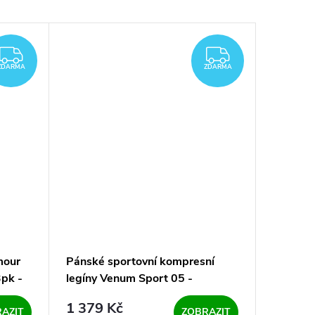
ZDARMA
ZDARMA
ZDARMA
ZDARMA
mour
Pánské sportovní kompresní
Pánská 
3pk -
legíny Venum Sport 05 -
M ESSE
Blue/Yellow
modro-f
1 379 Kč
699 K
AZIT
ZOBRAZIT