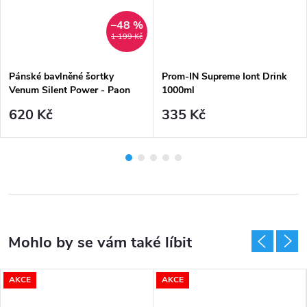
–48 %
1 199 Kč
Pánské bavlněné šortky
Prom-IN Supreme Iont Drink
Venum Silent Power - Paon
1000ml
Green
620 Kč
335 Kč
AKCE
AKCE