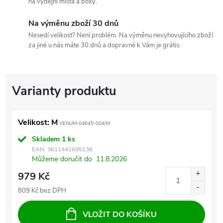
na výdejní místa a boxy.
Na výměnu zboží 30 dnů
Nesedí velikost? Není problém. Na výměnu nevyhovujícího zboží
za jiné u nás máte 30 dnů a dopravné k Vám je grátis.
Velikost: M
VENUM-04645-004/M
Skladem
1 ks
EAN:
3611441695136
Můžeme doručit do
11.8.2026
979 Kč
809 Kč bez DPH
VLOŽIT DO KOŠÍKU