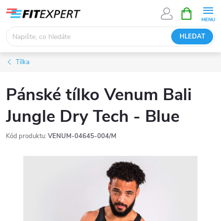
Přejít
NÁKUPNÍ
KOŠÍK
na
obsah
HLEDAT
Tílka
Pánské tílko Venum Bali
Jungle Dry Tech - Blue
Kód produktu:
VENUM-04645-004/M