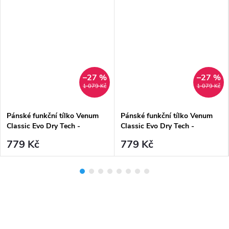
–27 %
–27 %
1 079 Kč
1 079 Kč
Pánské funkční tílko Venum
Pánské funkční tílko Venum
Classic Evo Dry Tech -
Classic Evo Dry Tech -
Black/Black Reflective
Black/White
779 Kč
779 Kč