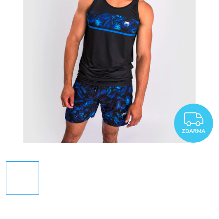
Z
ZDARMA