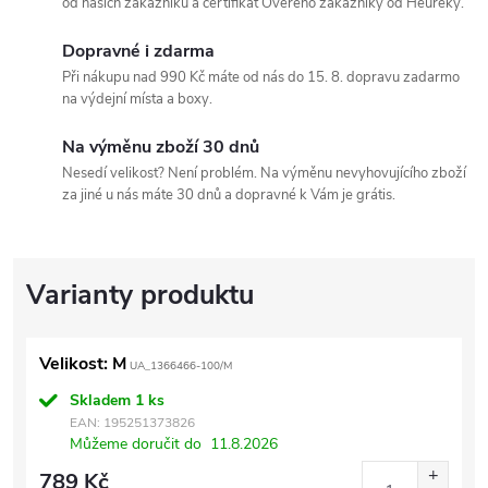
od našich zákazníků a certifikát Ověřeno zákazníky od Heuréky.
Dopravné i zdarma
Při nákupu nad 990 Kč máte od nás do 15. 8. dopravu zadarmo
na výdejní místa a boxy.
Na výměnu zboží 30 dnů
Nesedí velikost? Není problém. Na výměnu nevyhovujícího zboží
za jiné u nás máte 30 dnů a dopravné k Vám je grátis.
Velikost: M
UA_1366466-100/M
Skladem
1 ks
EAN:
195251373826
Můžeme doručit do
11.8.2026
789 Kč