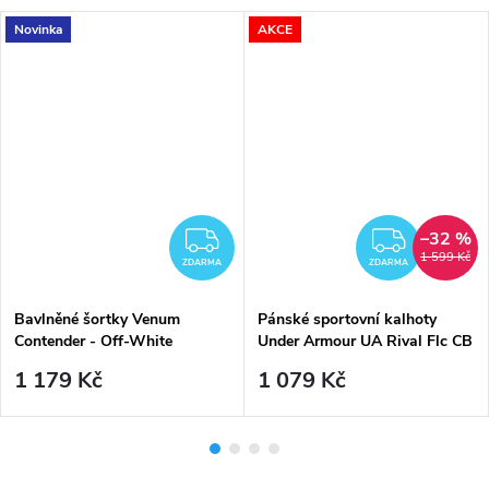
Novinka
AKCE
–32 %
DARMA
ZDARMA
ZDAR
1 599 Kč
ZDARMA
ZDARMA
Bavlněné šortky Venum
Pánské sportovní kalhoty
Contender - Off-White
Under Armour UA Rival Flc CB
Pants-GRY - šedé
1 179 Kč
1 079 Kč