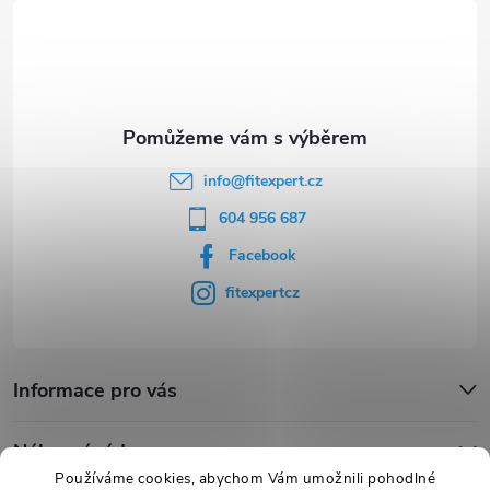
t
í
info
@
fitexpert.cz
604 956 687
Facebook
fitexpertcz
Informace pro vás
Nákupní rádce
Používáme cookies, abychom Vám umožnili pohodlné