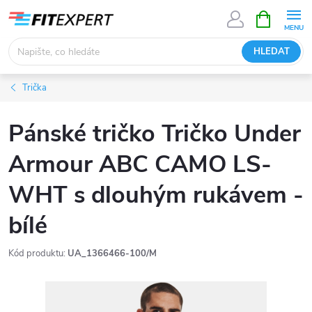
Přejít
NÁKUPNÍ
KOŠÍK
na
obsah
HLEDAT
Trička
Pánské tričko Tričko Under
Armour ABC CAMO LS-
WHT s dlouhým rukávem -
bílé
Kód produktu:
UA_1366466-100/M