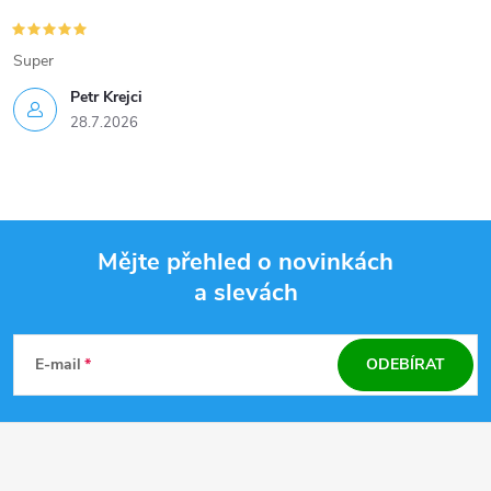
Super
Petr Krejci
28.7.2026
Mějte přehled o novinkách
a slevách
Z
á
E-mail
ODEBÍRAT
p
a