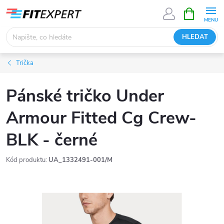
Přejít
NÁKUPNÍ
KOŠÍK
na
obsah
HLEDAT
Trička
Pánské tričko Under
Armour Fitted Cg Crew-
BLK - černé
Kód produktu:
UA_1332491-001/M