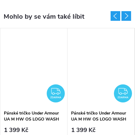
DARMA
ZDARMA
Z
ZDARMA
ZDARMA
Pánské tričko Under Armour
Pánské tričko Under Armour
UA M HW OS LOGO WASH
UA M HW OS LOGO WASH
SS
SS-BLK - černé
1 399 Kč
1 399 Kč