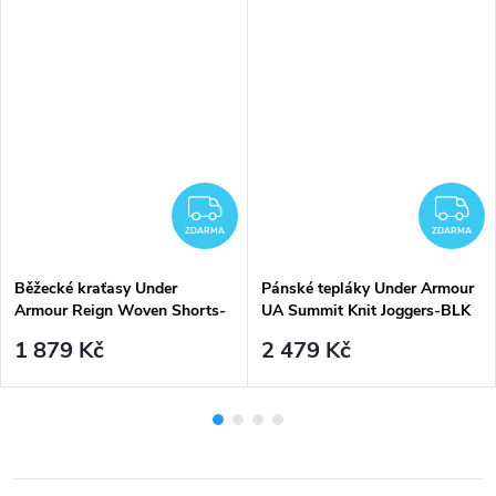
DARMA
ZDARMA
Z
ZDARMA
ZDARMA
Běžecké kraťasy Under
Pánské tepláky Under Armour
Armour Reign Woven Shorts-
UA Summit Knit Joggers-BLK
BLK - černé
- černé
1 879 Kč
2 479 Kč