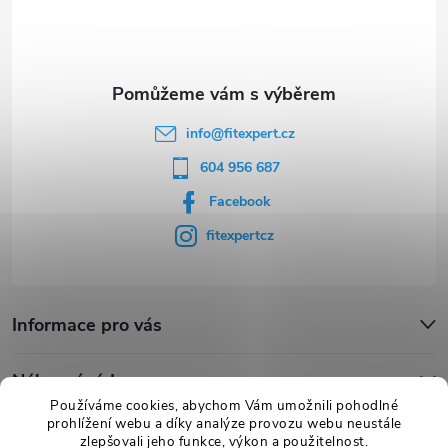
t
í
info
@
fitexpert.cz
604 956 687
Facebook
fitexpertcz
Informace pro vás
Nákupní rádce
Používáme cookies, abychom Vám umožnili pohodlné
prohlížení webu a díky analýze provozu webu neustále
Novinky
zlepšovali jeho funkce, výkon a použitelnost.