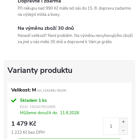
Dopravné i zdarma
Při nákupu nad 990 Kč máte od nás do 15. 8. dopravu zadarmo
na výdejní místa a boxy.
Na výměnu zboží 30 dnů
Nesedí velikost? Není problém. Na výměnu nevyhovujícího zboží
za jiné u nás máte 30 dnů a dopravné k Vám je grátis.
Velikost: M
UA_1332491-001/M
Skladem
1 ks
EAN:
192007831685
Můžeme doručit do
11.8.2026
1 479 Kč
1 222 Kč bez DPH