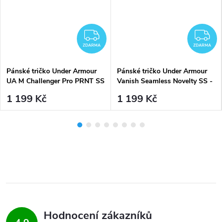
DARMA
ZDARMA
Z
ZDARMA
ZDARMA
Pánské tričko Under Armour
Pánské tričko Under Armour
UA M Challenger Pro PRNT SS
Vanish Seamless Novelty SS -
- černé
černé
1 199 Kč
1 199 Kč
Hodnocení zákazníků