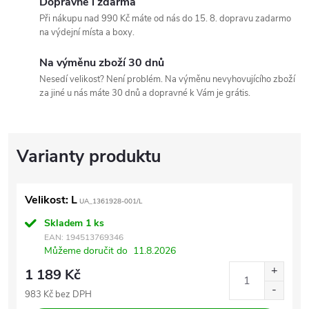
Dopravné i zdarma
Při nákupu nad 990 Kč máte od nás do 15. 8. dopravu zadarmo
na výdejní místa a boxy.
Na výměnu zboží 30 dnů
Nesedí velikost? Není problém. Na výměnu nevyhovujícího zboží
za jiné u nás máte 30 dnů a dopravné k Vám je grátis.
Velikost: L
UA_1361928-001/L
Skladem
1 ks
EAN:
194513769346
Můžeme doručit do
11.8.2026
1 189 Kč
983 Kč bez DPH