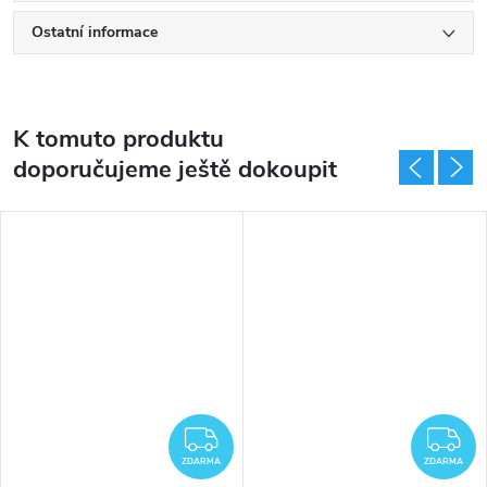
Ostatní informace
K tomuto produktu
doporučujeme ještě dokoupit
ZDARMA
Z
ZDARMA
ZDARMA