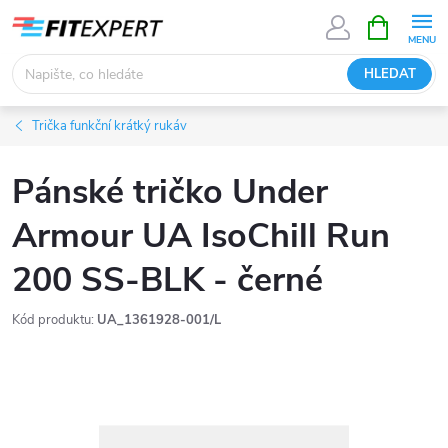
Přejít
NÁKUPNÍ
KOŠÍK
na
obsah
HLEDAT
Trička funkční krátký rukáv
Pánské tričko Under
Armour UA IsoChill Run
200 SS-BLK - černé
Kód produktu:
UA_1361928-001/L