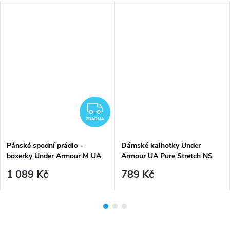
ZDARMA
ZDARMA
Pánské spodní prádlo -
Dámské kalhotky Under
boxerky Under Armour M UA
Armour UA Pure Stretch NS
Perf Cotton 6in-WHT - bílé (3
THONG-PPL - modrofialový
1 089 Kč
789 Kč
kusy)
mix (3 kusy)