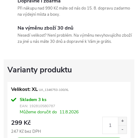
Dopravné i zdarma
Při nákupu nad 990 Kč máte od nás do 15. 8. dopravu zadarmo
na výdejní místa a boxy.
Na výměnu zboží 30 dnů
Nesedí velikost? Není problém. Na výměnu nevyhovujícího zboží
za jiné u nás máte 30 dnů a dopravné k Vám je grátis.
Velikost: XL
UA_1346753-100/XL
Skladem
3 ks
EAN:
192810580787
Můžeme doručit do
11.8.2026
299 Kč
247 Kč bez DPH