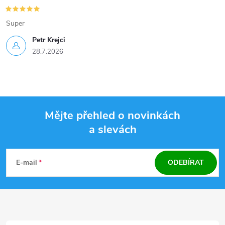
Super
Petr Krejci
28.7.2026
Mějte přehled o novinkách
a slevách
Z
á
E-mail
ODEBÍRAT
p
a