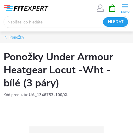
Přejít
NÁKUPNÍ
KOŠÍK
na
obsah
HLEDAT
Ponožky
Ponožky Under Armour
Heatgear Locut -Wht -
bílé (3 páry)
Kód produktu:
UA_1346753-100/XL