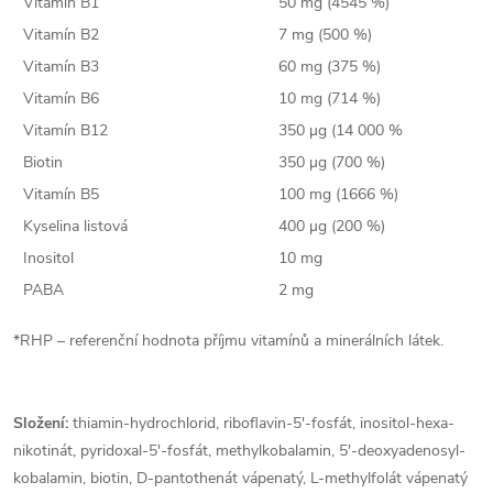
Vitamín B1
50 mg (4545 %)
Vitamín B2
7 mg (500 %)
Vitamín B3
60 mg (375 %)
Vitamín B6
10 mg (714 %)
Vitamín B12
350 µg (14 000 %
Biotin
350 µg (700 %)
Vitamín B5
100 mg (1666 %)
Kyselina listová
400 µg (200 %)
Inositol
10 mg
PABA
2 mg
*RHP – referenční hodnota příjmu vitamínů a minerálních látek.
Složení:
thiamin-hydrochlorid, riboflavin-5'-fosfát, inositol-hexa-
nikotinát, pyridoxal-5'-fosfát, methylkobalamin, 5'-deoxyadenosyl-
kobalamin, biotin, D-pantothenát vápenatý, L-methylfolát vápenatý