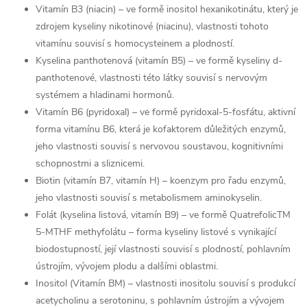
Vitamín B3 (niacin) – ve formě inositol hexanikotinátu, který je
zdrojem kyseliny nikotinové (niacinu), vlastnosti tohoto
vitamínu souvisí s homocysteinem a plodností.
Kyselina panthotenová (vitamín B5) – ve formě kyseliny d-
panthotenové, vlastnosti této látky souvisí s nervovým
systémem a hladinami hormonů.
Vitamín B6 (pyridoxal) – ve formě pyridoxal-5-fosfátu, aktivní
forma vitamínu B6, která je kofaktorem důležitých enzymů,
jeho vlastnosti souvisí s nervovou soustavou, kognitivními
schopnostmi a sliznicemi.
Biotin (vitamín B7, vitamín H) – koenzym pro řadu enzymů,
jeho vlastnosti souvisí s metabolismem aminokyselin.
Folát (kyselina listová, vitamín B9) – ve formě QuatrefolicTM
5-MTHF methyfolátu – forma kyseliny listové s vynikající
biodostupností, její vlastnosti souvisí s plodností, pohlavním
ústrojím, vývojem plodu a dalšími oblastmi.
Inositol (Vitamín BM) – vlastnosti inositolu souvisí s produkcí
acetycholinu a serotoninu, s pohlavním ústrojím a vývojem