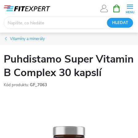
Přejít
NÁKUPNÍ
KOŠÍK
na
obsah
HLEDAT
Vitamíny a minerály
Puhdistamo Super Vitamin
B Complex 30 kapslí
Kód produktu:
GF_7063