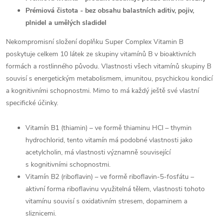
Prémiová čistota - bez obsahu balastních aditiv, pojiv,
plnidel a umělých sladidel
Nekompromisní složení doplňku Super Complex Vitamin B
poskytuje celkem 10 látek ze skupiny vitamínů B v bioaktivních
formách a rostlinného původu. Vlastnosti všech vitamínů skupiny B
souvisí s energetickým metabolismem, imunitou, psychickou kondicí
a kognitivními schopnostmi. Mimo to má každý ještě své vlastní
specifické účinky.
Vitamín B1 (thiamin) – ve formě thiaminu HCl – thymin
hydrochlorid, tento vitamín má podobné vlastnosti jako
acetylcholin, má vlastnosti významně související
s kognitivními schopnostmi.
Vitamín B2 (riboflavin) – ve formě riboflavin-5-fosfátu –
aktivní forma riboflavinu využitelná tělem, vlastnosti tohoto
vitamínu souvisí s oxidativním stresem, dopaminem a
sliznicemi.