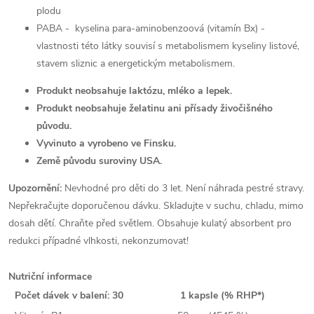
plodu
PABA - kyselina para-aminobenzoová (vitamín Bx) -
vlastnosti této látky souvisí s metabolismem kyseliny listové,
stavem sliznic a energetickým metabolismem.
Produkt neobsahuje laktózu, mléko a lepek.
Produkt neobsahuje želatinu ani přísady živočišného
původu.
Vyvinuto a vyrobeno ve Finsku.
Země původu suroviny USA.
Upozornění:
Nevhodné pro děti do 3 let. Není náhrada pestré stravy.
Nepřekračujte doporučenou dávku. Skladujte v suchu, chladu, mimo
dosah dětí. Chraňte před světlem. Obsahuje kulatý absorbent pro
redukci případné vlhkosti, nekonzumovat!
Nutriční informace
Počet dávek v balení: 30
1 kapsle (% RHP*)