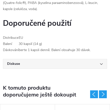
(Quatre-folic®), PABA (kyselina paraaminobenzoová), L-leucin,
kapsle (celulóza, voda).
Doporučené použití
Distribuce
EU
Balení
30 kapslí (14 g)
Dávkování
berte 1 kapsli denně. Balení obsahuje 30 dávek.
Diskuse
K tomuto produktu
doporučujeme ještě dokoupit