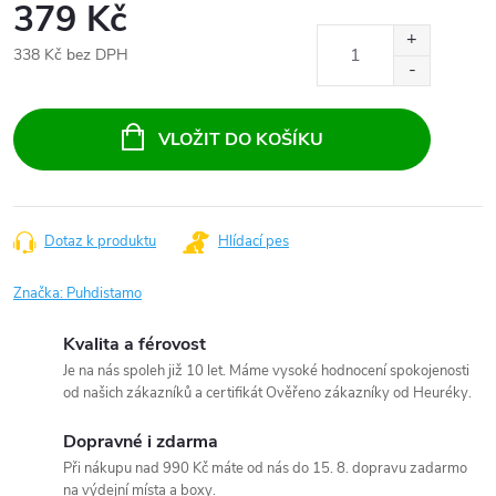
379 Kč
338 Kč bez DPH
Měrná
cena:
VLOŽIT DO KOŠÍKU
Dotaz k produktu
Hlídací pes
Značka:
Puhdistamo
Kvalita a férovost
Je na nás spoleh již 10 let. Máme vysoké hodnocení spokojenosti
od našich zákazníků a certifikát Ověřeno zákazníky od Heuréky.
Dopravné i zdarma
Při nákupu nad 990 Kč máte od nás do 15. 8. dopravu zadarmo
na výdejní místa a boxy.