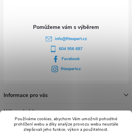
t
í
info
@
fitexpert.cz
604 956 687
Facebook
fitexpertcz
Informace pro vás
Nákupní rádce
Používáme cookies, abychom Vám umožnili pohodlné
prohlížení webu a díky analýze provozu webu neustále
Novinky
zlepšovali jeho funkce, výkon a použitelnost.