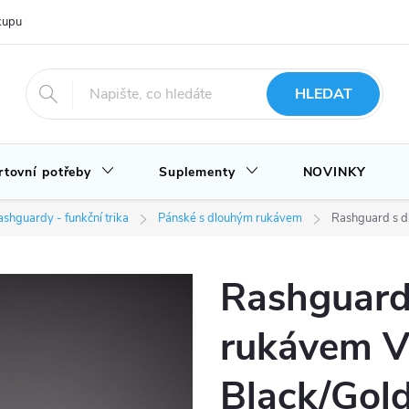
upu u nás
Hodnocení obchodu
Novinky
Blog
HLEDAT
rtovní potřeby
Suplementy
NOVINKY
shguardy - funkční trika
Pánské s dlouhým rukávem
Rashguard s d
Rashguard
rukávem V
Black/Gol