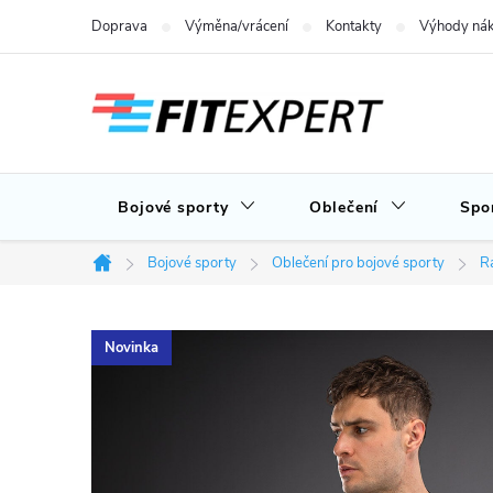
Přejít
Doprava
Výměna/vrácení
Kontakty
Výhody nák
na
obsah
Bojové sporty
Oblečení
Spo
Bojové sporty
Oblečení pro bojové sporty
Ra
Domů
Novinka