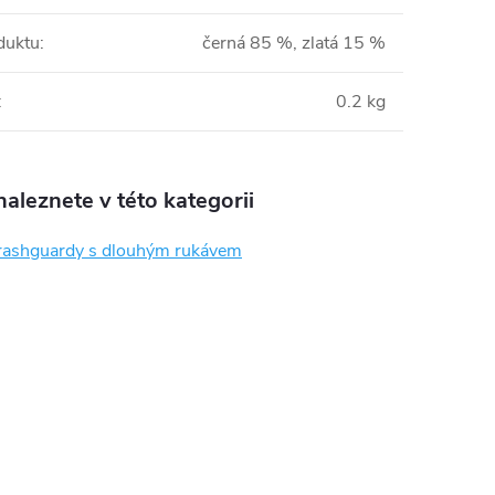
duktu
:
černá 85 %, zlatá 15 %
:
0.2 kg
aleznete v této kategorii
rashguardy s dlouhým rukávem