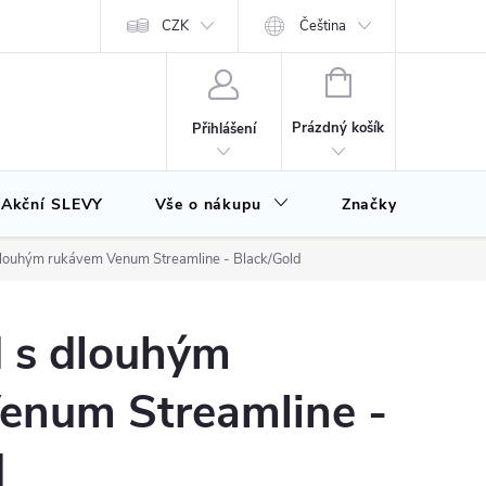
CZK
Čeština
NÁKUPNÍ
KOŠÍK
Prázdný košík
Přihlášení
Akční SLEVY
Vše o nákupu
Značky
louhým rukávem Venum Streamline - Black/Gold
 s dlouhým
enum Streamline -
d