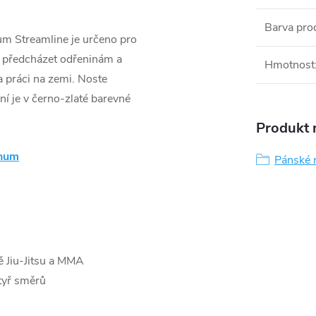
Barva pro
m Streamline je určeno pro
 předcházet odřeninám a
Hmotnost
a práci na zemi. Noste
í je v černo-zlaté barevné
Produkt n
enum
Pánské 
 Jiu-Jitsu a MMA
čtyř směrů