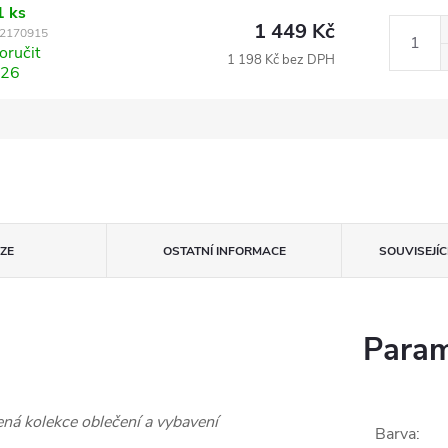
1 ks
1 449 Kč
2170915
ručit
1 198 Kč bez DPH
026
ZE
OSTATNÍ INFORMACE
SOUVISEJÍ
Param
ná kolekce oblečení a vybavení
Barva
: