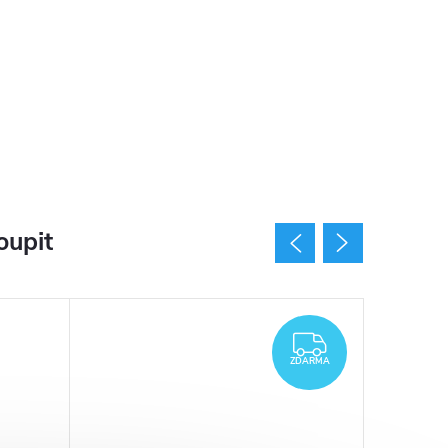
oupit
Novinka
ZDARMA
ZDARMA