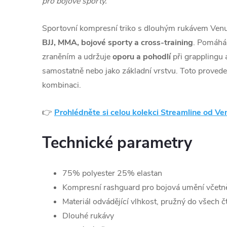
pro bojové sporty.
Sportovní kompresní triko s dlouhým rukávem Venu
BJJ, MMA, bojové sporty a cross-training
. Pomáhá
zraněním a udržuje
oporu a pohodlí
při grapplingu 
samostatně nebo jako základní vrstvu. Toto proveden
kombinaci.
👉
Prohlédněte si celou kolekci Streamline od V
Technické parametry
75% polyester 25% elastan
Kompresní rashguard pro bojová umění včetně
Materiál odvádějící vlhkost, pružný do všech 
Dlouhé rukávy