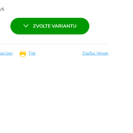
/S
ZVOLTE VARIANTU
dací pes
Tisk
Značka:
Venum