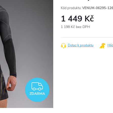
Kód produktu:
VENUM-06295-126
1 449 Kč
1 198 Kč bez DPH
Měrná
cena:
Dotaz k produktu
Hlí
ZDARMA
ZDARMA