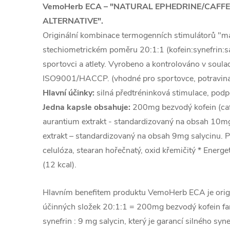
VemoHerb ECA – "NATURAL EPHEDRINE/CAFFE
ALTERNATIVE".
Originální kombinace termogenních stimulátorů "mad
stechiometrickém poměru 20:1:1 (kofein:synefrin:s
sportovci a atlety. Vyrobeno a kontrolováno v soul
ISO9001/HACCP. (vhodné pro sportovce, potravina u
Hlavní účinky:
silná předtréninková stimulace, podp
Jedna kapsle obsahuje:
200mg bezvodý kofein (caf
aurantium extrakt - standardizovaný na obsah 10mg
extrakt – standardizovaný na obsah 9mg salycinu. P
celulóza, stearan hořečnatý, oxid křemičitý * Energe
(12 kcal).
Hlavním benefitem produktu VemoHerb ECA je origi
účinných složek 20:1:1 = 200mg bezvodý kofein fa
synefrin : 9 mg salycin, který je garancí silného s