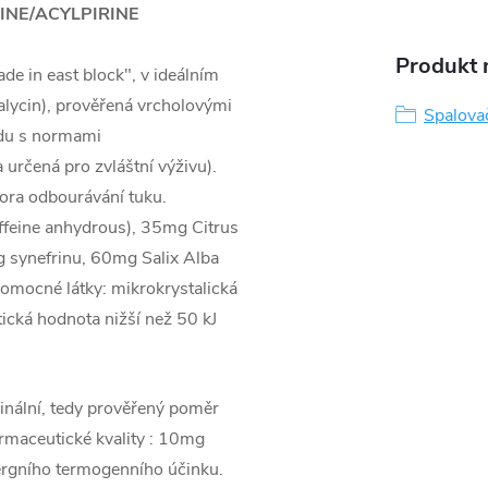
INE/ACYLPIRINE
Produkt n
e in east block", v ideálním
alycin), prověřená vrcholovými
Spalovač
adu s normami
rčená pro zvláštní výživu).
ora odbourávání tuku.
feine anhydrous), 35mg Citrus
 synefrinu, 60mg Salix Alba
omocné látky: mikrokrystalická
tická hodnota nižší než 50 kJ
nální, tedy prověřený poměr
rmaceutické kvality : 10mg
ynergního termogenního účinku.