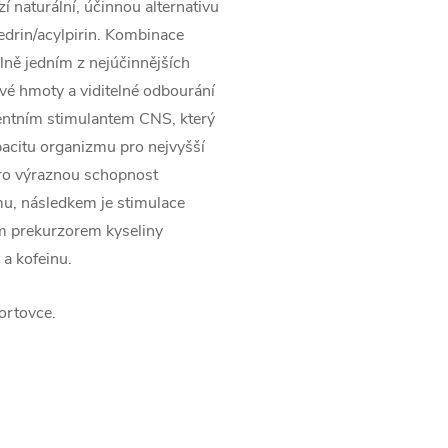
naturální, účinnou alternativu
edrin/acylpirin. Kombinace
elně jedním z nejúčinnějších
ové hmoty a viditelné odbourání
elentním stimulantem CNS, který
pacitu organizmu pro nejvyšší
 pro výraznou schopnost
mu, následkem je stimulace
ím prekurzorem kyseliny
 a kofeinu.
ortovce.