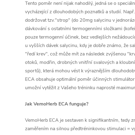
Tento poměr není nijak nahodilý, jedná se o speciál
vycházející z dlouhodobých poznatků a studií. Např. 
dodržovat tzv."strop" (do 20mg salycinu v jednorá
dávkování s ostatními termogenními složkami (kofein
pouze termogenní účinek, bez vedlejších nežádoucí
u vyšších dávek salycinu, kdy je dobře známo, že sa
"ředí krev", což může mít za následek zvýšenou "krv
otoků, modřin, drobných vnitřní svalových a kloubn
sportů), která mohou vést k výraznějším dlouho
ECA obsahuje optimální poměr účinných stimulátorů
umožní vytěžit z Vašeho tréninku naprosté maximu
Jak VemoHerb ECA funguje?
VemoHerb ECA je sestaven k signifikantním, tedy 
zaměřením na silnou předtréninkovou stimulaci = 