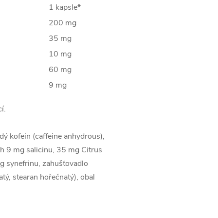
1 kapsle*
200 mg
35 mg
10 mg
60 mg
9 mg
í.
ý kofein (caffeine anhydrous),
h 9 mg salicinu, 35 mg Citrus
g synefrinu, zahušťovadlo
tý, stearan hořečnatý), obal