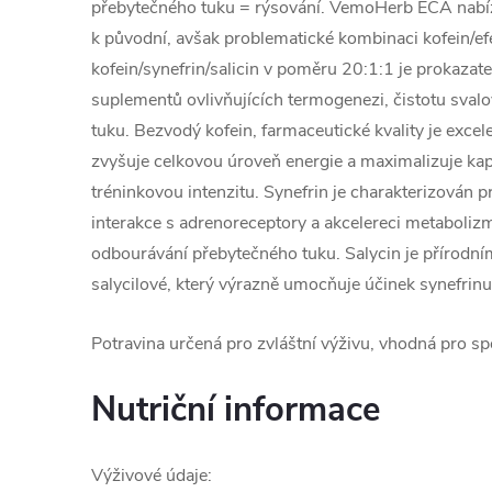
přebytečného tuku = rýsování. VemoHerb ECA nabízí 
k původní, avšak problematické kombinaci kofein/ef
kofein/synefrin/salicin v poměru 20:1:1 je prokazat
suplementů ovlivňujících termogenezi, čistotu sval
tuku. Bezvodý kofein, farmaceutické kvality je exc
zvyšuje celkovou úroveň energie a maximalizuje ka
tréninkovou intenzitu. Synefrin je charakterizován
interakce s adrenoreceptory a akcelereci metaboliz
odbourávání přebytečného tuku. Salycin je přírodn
salycilové, který výrazně umocňuje účinek synefrinu
Potravina určená pro zvláštní výživu, vhodná pro sp
Nutriční informace
Výživové údaje: