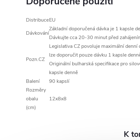
Doporučené použití
Distribuce
EU
Základní doporučená dávka je 1 kapsle de
Dávkování
Dávkujte cca 20-30 minut před zahájením
Legislativa CZ povoluje maximální denní
lze doporučit pouze dávku 1 kapsle denně
Pozn.CZ
Originální bulharská specifikace pro silo
kapsle denně
Balení
90 kapslí
Rozměry
obalu
12x8x8
(cm)
K to