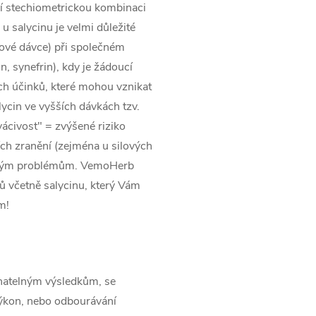
ní stechiometrickou kombinaci
u salycinu je velmi důležité
zové dávce) při společném
, synefrin), kdy je žádoucí
ch účinků, které mohou vznikat
lycin ve vyšších dávkách tzv.
ácivost" = zvýšené riziko
ích zranění (zejména u silových
dobým problémům. VemoHerb
 včetně salycinu, který Vám
m!
znatelným výsledkům, se
výkon, nebo odbourávání