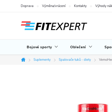
Přejít
Doprava
Výměna/vrácení
Kontakty
Výhody nák
na
obsah
Bojové sporty
Oblečení
Spo
Suplementy
Spalovače tuků - diety
VemoHer
Domů