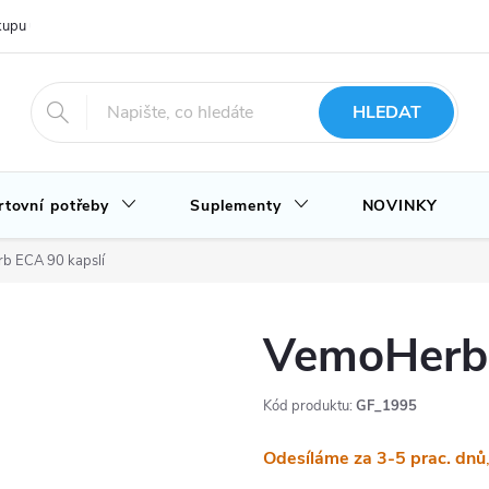
upu u nás
Hodnocení obchodu
Novinky
Blog
HLEDAT
rtovní potřeby
Suplementy
NOVINKY
b ECA 90 kapslí
VemoHerb 
Kód produktu:
GF_1995
Odesíláme za 3-5 prac. dnů