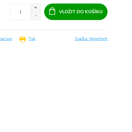
VLOŽIT DO KOŠÍKU
dací pes
Tisk
Značka:
VemoHerb