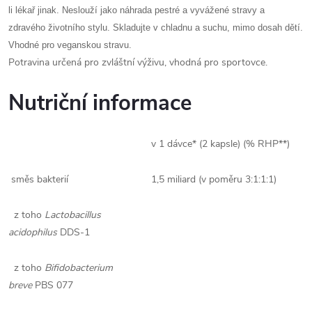
li lékař jinak. Neslouží jako náhrada pestré a vyvážené stravy a
zdravého životního stylu. Skladujte v chladnu a suchu, mimo dosah dětí.
Vhodné pro veganskou stravu.
Potravina určená pro zvláštní výživu, vhodná pro sportovce.
Nutriční informace
v 1 dávce* (2 kapsle) (% RHP**)
směs bakterií
1,5 miliard (v poměru 3:1:1:1)
z toho
Lactobacillus
acidophilus
DDS-1
z toho
Bifidobacterium
breve
PBS 077