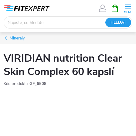
Přejít
NÁKUPNÍ
KOŠÍK
na
obsah
HLEDAT
Minerály
VIRIDIAN nutrition Clear
Skin Complex 60 kapslí
Kód produktu:
GF_6508