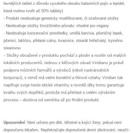
levnějších tablet z důvodu vysokého obsahu balastních pojiv a lepidel,
která mohou tvořit až 50% tablety)
- Produkt neobsahuje geneticky modifikované, či ozařované složky
- Neobsahuje složky živočišného původu: vhodné pro vegany
- Neobsahuje konzervační prostředky, umělá barviva, pšeničný lepek,
pšenici, laktózu, přidané cukry, kvasnice, stearát hořečnatý, kyselinu
stearovou
- Složky obsažené v produktu pochází z plodin a rostlin od malých
lokálních producentů. Jednou z klíčových zásad Viridianu je právě
podpora místních farmářů a výrobců (nikoli nadnárodních
korporací), s nimiž má velmi korektní a férové vztahy. Viridian tak
naplňuje svoje heslo etické vitamíny a rovněž díky tomu garantuje
kvalitu svých doplňků, protože má přehled o celém výrobním
procesu – doslova od semínka až po finální produkt.
Upozornění
:
Není určeno pro děti, těhotné a kojící ženy, pokud není
doporučeno lékařem. Nepřekračujte doporučené denní dávkování, neurčí-