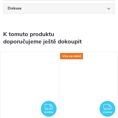
Diskuse
K tomuto produktu
doporučujeme ještě dokoupit
Více za méně
ZDARMA
Z
ZDARMA
ZDARMA