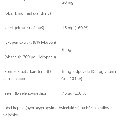
20 mg
(obs. 1 mg astaxanthinu)
zinek (citrát zinečnatý)
15 mg (160 %)
lykopen extrakt (5% lykopen)
6 mg
(obsahuje 300 µg lykopenu)
komplex beta-karotenu (D.
5 mg (odpovídá 833 µg vitamínu
salina algae)
A) (104 %)
selen (L-seleno-methionin)
75 µg (136 %)
obal kapsle (hydroxypropylmethylcelulóza) na bázi spiruliny a
vojtěšky