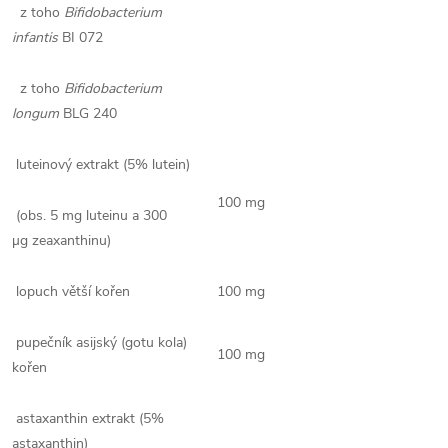
z toho
Bifidobacterium
infantis
BI 072
z toho
Bifidobacterium
longum
BLG 240
luteinový extrakt (5% lutein)
100 mg
(obs. 5 mg luteinu a 300
µg zeaxanthinu)
lopuch větší kořen
100 mg
pupečník asijský (gotu kola)
100 mg
kořen
astaxanthin extrakt (5%
astaxanthin)