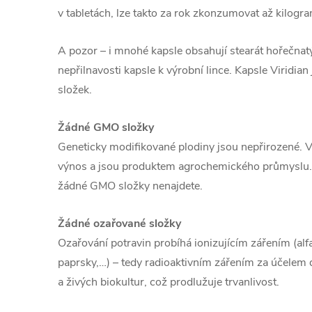
v tabletách, lze takto za rok zkonzumovat až kilogra
A pozor – i mnohé kapsle obsahují stearát hořečnatý,
nepřilnavosti kapsle k výrobní lince. Kapsle Viridia
složek.
Žádné GMO složky
Geneticky modifikované plodiny jsou nepřirozené. Vz
výnos a jsou produktem agrochemického průmyslu. 
žádné GMO složky nenajdete.
Žádné ozařované složky
Ozařování potravin probíhá ionizujícím zářením (al
paprsky,…) – tedy radioaktivním zářením za účele
a živých biokultur, což prodlužuje trvanlivost.