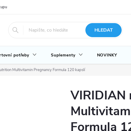
upu u nás
Hodnocení obchodu
Novinky
Blog
HLEDAT
rtovní potřeby
Suplementy
NOVINKY
trition Multivitamin Pregnancy Formula 120 kapslí
VIRIDIAN n
Multivita
Formula 12