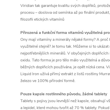
Viridian tak garantuje kvalitu svých doplňků, prot
procesu – doslova od semínka až po finální produkt,
filozofii etických vitamínů
Přirozená a funkční forma vitamínů využitelná pro
Ony mají vitamíny a minerály nějaké formy? A proč 
využitelné stejně? Je tomu tak. Můžeme si to ukázat
nejpotřebnějších minerálů. V obyčejných doplňcích 
oxidu. Tato forma je pro tělo málo využitelná a důvo
běžných doplňcích používána, je opět nízká cena. V
Liquid Iron užívá přímý extrakt z listů rostliny Murra
železo ve 100% přírodní formě.
Pouze kapsle rostlinného původu, žádné tablety
Tablety s pojivy jsou levnější než kapsle, obsahují v
a lepidel, které mohou tvořit až 70 % tablety. Pokud