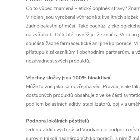
Co to vůbec znamená – etický doplněk stravy? Znam
Viridian jsou vyrobené výhradně z kvalitních složek
žádné balastní příměsi. Také pochází z ekologického 
na zvířatech. Důležité rovněž je, že značka Viridian j
součástí žádné farmaceutické ani jiné korporace. Vir
přístupu k zákazníkům i obchodním partnerům, a vž
nezávadnost svých produktů.
Všechny složky jsou 100% bioaktivní
Může to znít jako samozřejmá věc. Pravda je ale ta
dostupných produktů obsahuje z velké části synteti
podílem balastních aditiv, stabilizátorů, pojiv a umě
Podpora lokálních pěstitelů
Jednou z klíčových zásad Viridianu je podpora míst
surovin (nikoli nadnárodních korporací), s nimiž má 