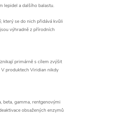
m lepidel a dalšího balastu.
 který se do nich přidává kvůli
n jsou výhradně z přírodních
nikají primárně s cílem zvýšit
V produktech Viridian nikdy
fa, beta, gamma, rentgenovými
m deaktivace obsažených enzymů