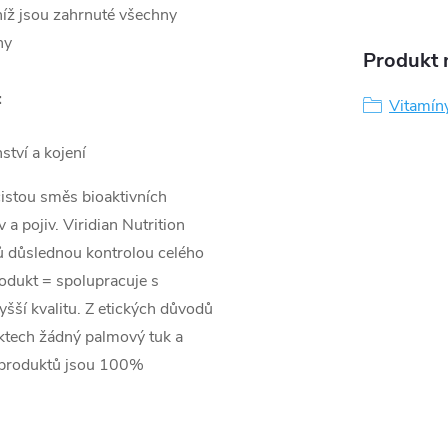
íž jsou zahrnuté všechny
ny
Produkt n
:
Vitamíny
tví a kojení
čistou směs bioaktivních
a pojiv. Viridian Nutrition
tů důslednou kontrolou celého
rodukt = spolupracuje s
yšší kvalitu. Z etických důvodů
uktech žádný palmový tuk a
y produktů jsou 100%