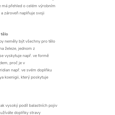
ože má přehled o celém výrobním
 a zároveň naplňuje svoji
 tělo
by neměly být všechny pro tělo
 na železe, jednom z
se vyskytuje např. ve formě
dem, proč je v
iridian např. ve svém doplňku
ya koenigii, který poskytuje
šak vysoký podíl balastních pojiv
 užíváte doplňky stravy