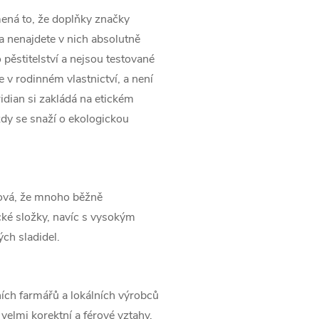
ená to, že doplňky značky
 a nenajdete v nich absolutně
pěstitelství a nejsou testované
e v rodinném vlastnictví, a není
idian si zakládá na etickém
dy se snaží o ekologickou
ková, že mnoho běžně
cké složky, navíc s vysokým
lých sladidel.
ních farmářů a lokálních výrobců
velmi korektní a férové vztahy.