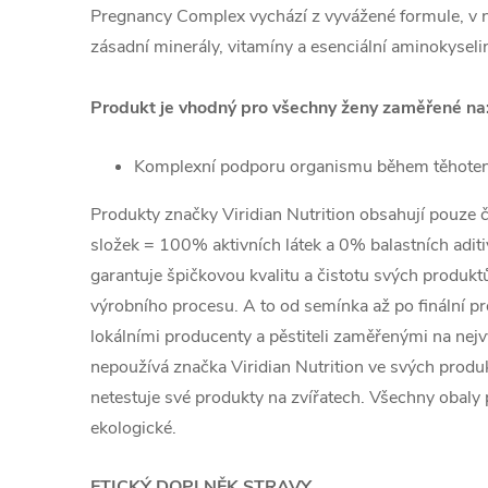
Pregnancy Complex vychází z vyvážené formule, v n
zásadní minerály, vitamíny a esenciální aminokyseli
Produkt je vhodný pro všechny ženy zaměřené na
Komplexní podporu organismu během těhotens
Produkty značky Viridian Nutrition obsahují pouze 
složek = 100% aktivních látek a 0% balastních aditiv 
garantuje špičkovou kvalitu a čistotu svých produk
výrobního procesu. A to od semínka až po finální p
lokálními producenty a pěstiteli zaměřenými na nejv
nepoužívá značka Viridian Nutrition ve svých prod
netestuje své produkty na zvířatech. Všechny obal
ekologické.
ETICKÝ DOPLNĚK STRAVY