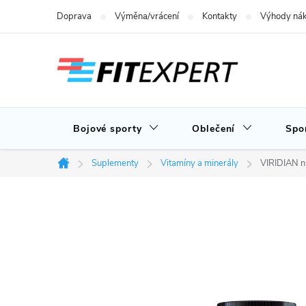
Přejít
Doprava
Výměna/vrácení
Kontakty
Výhody nák
na
obsah
Bojové sporty
Oblečení
Spo
Suplementy
Vitamíny a minerály
VIRIDIAN nu
Domů