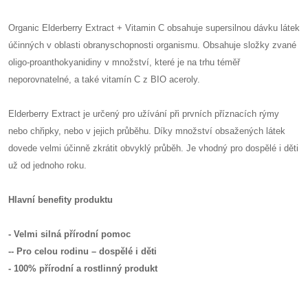
Organic Elderberry Extract + Vitamin C obsahuje supersilnou dávku látek
účinných v oblasti obranyschopnosti organismu. Obsahuje složky zvané
oligo-proanthokyanidiny v množství, které je na trhu téměř
neporovnatelné, a také vitamín C z BIO aceroly.
Elderberry Extract je určený pro užívání při prvních příznacích rýmy
nebo chřipky, nebo v jejich průběhu. Díky množství obsažených látek
dovede velmi účinně zkrátit obvyklý průběh. Je vhodný pro dospělé i děti
už od jednoho roku.
Hlavní benefity produktu
- Velmi silná přírodní pomoc
-
- Pro celou rodinu – dospělé i děti
- 100% přírodní a rostlinný produkt