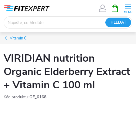
Přejít
NÁKUPNÍ
KOŠÍK
na
obsah
HLEDAT
Vitamín C
VIRIDIAN nutrition
Organic Elderberry Extract
+ Vitamin C 100 ml
Kód produktu:
GF_6168