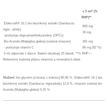
v 5 ml* (%
RHP)**
Eldercraft® 16:1 bio bezinkový extrakt (Sambucus
800 mg
nigra - plody)
30 mg
-poskytuje oligo-proanthokyanidiny (OPCs)
Bio Acerola (Malpighia glabra) (sušená mrazem)
391 mg
- poskytuje vitamín C
66 mg (82 %)
5 ml odpovídá 1 dávce. Balení obsahuje 20 dávek. **% RHP—
Referenční hodnota příjmu vitamínů a minerálních látek.
Složení:
bio glycerin (získaný z kokosu) 80,95 %, Eldercraft® 16:1 bio
bezinkový extrakt (Sambucus nigra-plody) 12,8 %, mrazem sušená bio
Acerola (Malpighia glabra) 6,25 %.