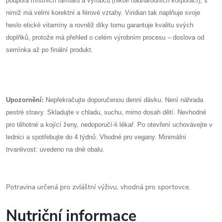
podpora místních farmářů a výrobců (nikoli nadnárodních korporací), s
nimiž má velmi korektní a férové vztahy. Viridian tak naplňuje svoje
heslo etické vitamíny a rovněž díky tomu garantuje kvalitu svých
doplňků, protože má přehled o celém výrobním procesu – doslova od
semínka až po finální produkt.
Upozornění:
Nepřekračujte doporučenou denní dávku. Není náhrada
pestré stravy. Skladujte v chladu, suchu, mimo dosah dětí. Nevhodné
pro těhotné a kojící ženy, nedoporučí-li lékař. Po otevření uchovávejte v
lednici a spotřebujte do 4 týdnů. Vhodné pro vegany. Minimální
trvanlivost: uvedeno na dně obalu.
Potravina určená pro zvláštní výživu, vhodná pro sportovce.
Nutriční informace