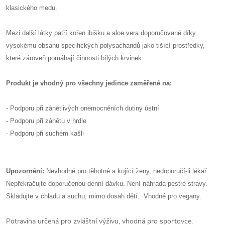
klasického medu.
Mezi další látky patří kořen ibišku a aloe vera doporučované díky
vysokému obsahu specifických polysacharidů jako tišící prostředky,
které zároveň pomáhají činnosti bílých krvinek.
Produkt je vhodný pro všechny jedince zaměřené na:
- Podporu při zánětlivých onemocněních dutiny ústní
- Podporu při zánětu v hrdle
- Podporu při suchém kašli
Upozornění:
Nevhodné pro těhotné a kojící ženy, nedoporučí-li lékař.
Nepřekračujte doporučenou denní dávku. Není náhrada pestré stravy.
Skladujte v chladu a suchu, mimo dosah dětí. Vhodné pro vegany.
Potravina určená pro zvláštní výživu, vhodná pro sportovce.