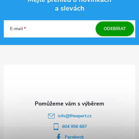
a slevách
Z
á
E-mail
ODEBÍRAT
p
a
t
í
info
@
fitexpert.cz
604 956 687
Facebook