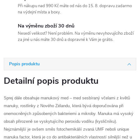
Při nákupu nad 990 Kč máte od nás do 15. 8. dopravu zadarmo
na výdejní místa a boxy.
Na výměnu zboží 30 dnů
Nesedí velikost? Není problém. Na výměnu nevyhovujícího zboží
za jiné u nás máte 30 dnů a dopravné k Vám je grátis.
Popis produktu
Detailní popis produktu
Sprej dále obsahuje manukový med – med sesbíraný včelami z květů
manuky, rostlinky z Nového Zélandu, která bývá doporučována při
onemocněných způsobených bakteriemi a mikroby. Manuka má vysoký
obsah přirozeně se vyskytujícího peroxidu vodíku (kysličníku).
Nejznámější je ovšem směs fotochemikálií zvaná UMF neboli unique
manuka factor, která je co do antibakteriálních vlastností silnější než u