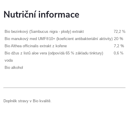
Nutriční informace
Bio bezinkový (Sambucus nigra - plody) extrakt
72,2 %
20 %
Bio manukový med UMF®10+ (koeficient antibakteriální aktivity)
7,2 %
Bio Althea officinalis extrakt z kořene
Bio džus z listů aloe vera (odpovídá 65 % základu tinktury)
0,6 %
voda
Bio alkohol
Doplněk stravy v Bio kvalitě.