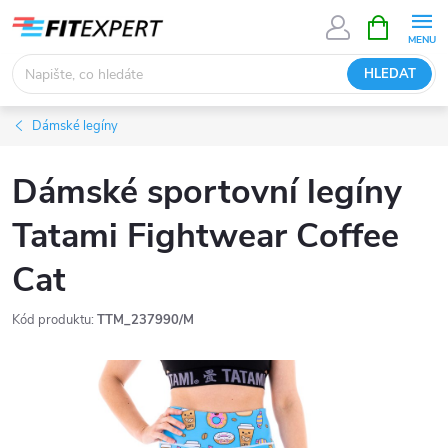
Přejít
NÁKUPNÍ
KOŠÍK
na
obsah
HLEDAT
Dámské legíny
Dámské sportovní legíny
Tatami Fightwear Coffee
Cat
Kód produktu:
TTM_237990/M