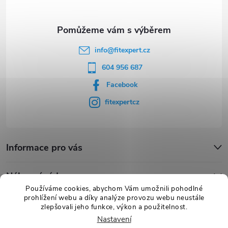
í
info
@
fitexpert.cz
604 956 687
Facebook
fitexpertcz
Informace pro vás
Nákupní rádce
Používáme cookies, abychom Vám umožnili pohodlné
prohlížení webu a díky analýze provozu webu neustále
Novinky
zlepšovali jeho funkce, výkon a použitelnost.
Nastavení