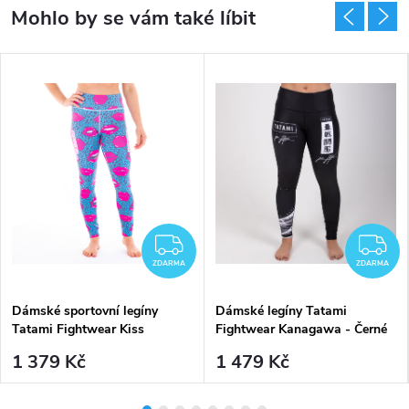
ZDARMA
Z
ZDARMA
ZDARMA
Dámské sportovní legíny
Dámské legíny Tatami
Tatami Fightwear Kiss
Fightwear Kanagawa - Černé
1 379 Kč
1 479 Kč