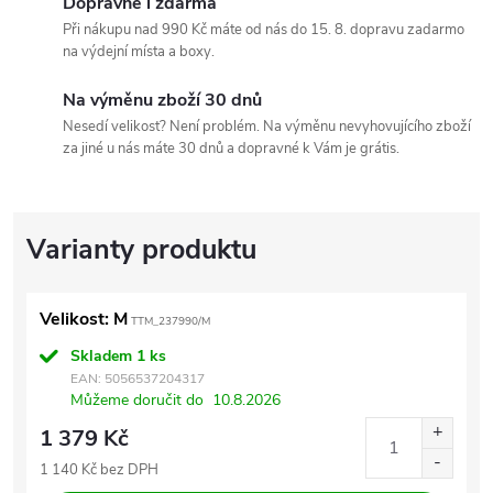
Dopravné i zdarma
Při nákupu nad 990 Kč máte od nás do 15. 8. dopravu zadarmo
na výdejní místa a boxy.
Na výměnu zboží 30 dnů
Nesedí velikost? Není problém. Na výměnu nevyhovujícího zboží
za jiné u nás máte 30 dnů a dopravné k Vám je grátis.
Velikost: M
TTM_237990/M
Skladem
1 ks
EAN:
5056537204317
Můžeme doručit do
10.8.2026
1 379 Kč
1 140 Kč bez DPH