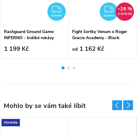
–26 %
DARMA
ZDARMA
ZDAR
1 579 Kč
ZDARMA
ZDARMA
Rashguard Ground Game
Fight šortky Venum x Roger
INFERNO - krátké rukávy
Gracie Academy - Black
1 199 Kč
1 162 Kč
od
Novinka