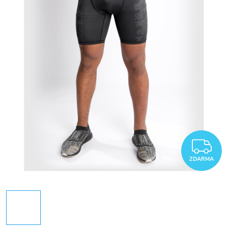
Z
ZDARMA