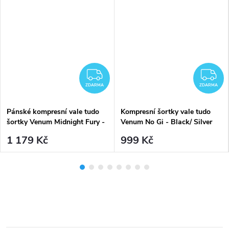
DARMA
ZDARMA
Z
ZDARMA
ZDARMA
Pánské kompresní vale tudo
Kompresní šortky vale tudo
šortky Venum Midnight Fury -
Venum No Gi - Black/ Silver
Black/Grey/Silver
Grey
1 179 Kč
999 Kč