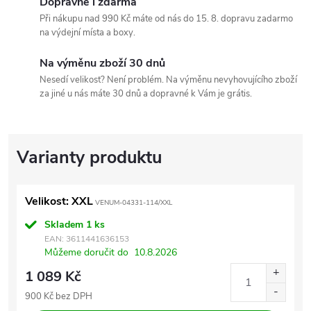
Dopravné i zdarma
Při nákupu nad 990 Kč máte od nás do 15. 8. dopravu zadarmo
na výdejní místa a boxy.
Na výměnu zboží 30 dnů
Nesedí velikost? Není problém. Na výměnu nevyhovujícího zboží
za jiné u nás máte 30 dnů a dopravné k Vám je grátis.
Velikost: XXL
VENUM-04331-114/XXL
Skladem
1 ks
EAN:
3611441636153
Můžeme doručit do
10.8.2026
1 089 Kč
900 Kč bez DPH