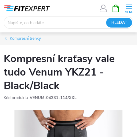
Přejít
NÁKUPNÍ
KOŠÍK
na
obsah
HLEDAT
Kompresní trenky
Kompresní kraťasy vale
tudo Venum YKZ21 -
Black/Black
Kód produktu:
VENUM-04331-114/XXL