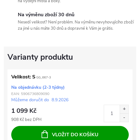
na výdejní místa a boxy.
Na výměnu zboží 30 dnů
Nesedí velikost? Není problém. Na výměnu nevyhovujícího zboží
za jiné u nás máte 30 dnů a dopravné k Vám je grátis.
Velikost: S
GG_667-3
Na objednávku (2-3 týdny)
EAN:
5906736809090
Můžeme doručit do
8.9.2026
1 099 Kč
908 Kč bez DPH
VLOŽIT DO KOŠÍKU