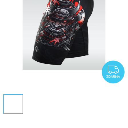
Z
ZDARMA