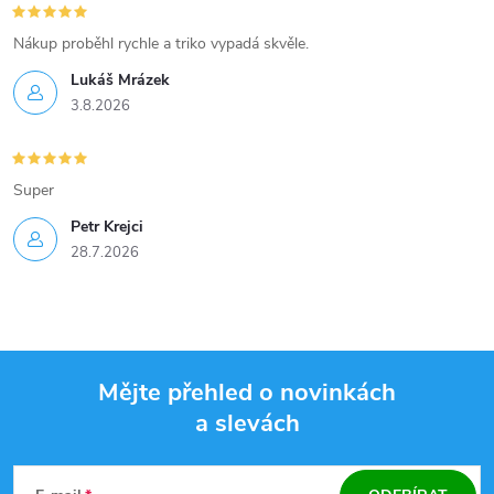
Nákup proběhl rychle a triko vypadá skvěle.
Lukáš Mrázek
3.8.2026
Super
Petr Krejci
28.7.2026
Mějte přehled o novinkách
a slevách
Z