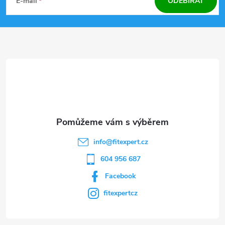
á
E-mail
ODEBÍRAT
p
a
t
í
info
@
fitexpert.cz
604 956 687
Facebook
fitexpertcz