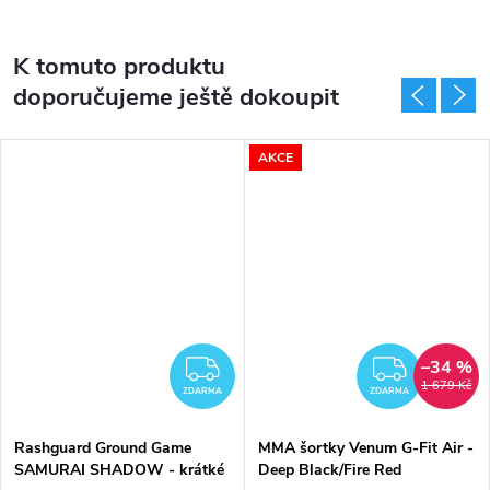
K tomuto produktu
doporučujeme ještě dokoupit
AKCE
–34 %
DARMA
ZDARMA
ZDAR
1 679 Kč
ZDARMA
ZDARMA
Rashguard Ground Game
MMA šortky Venum G-Fit Air -
SAMURAI SHADOW - krátké
Deep Black/Fire Red