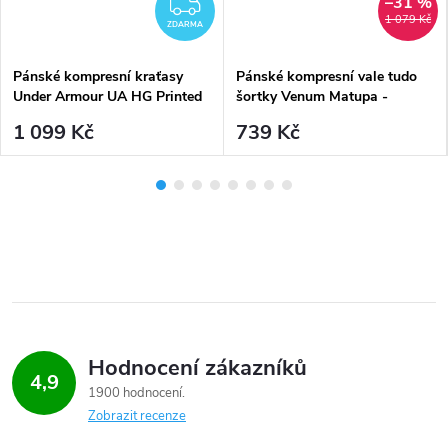
–31 %
ZDARMA
1 079 Kč
ZDARMA
Pánské kompresní kraťasy
Pánské kompresní vale tudo
Under Armour UA HG Printed
šortky Venum Matupa -
Lng Short - červené
Black/Red/Silver
1 099 Kč
739 Kč
Hodnocení zákazníků
4,9
1900 hodnocení
Zobrazit recenze