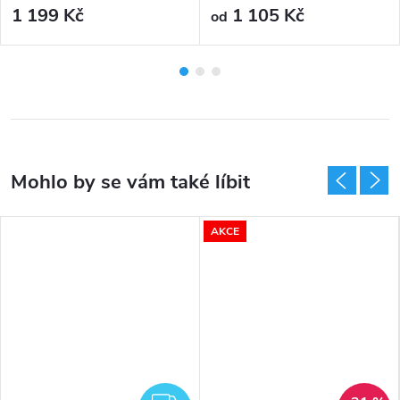
rukávy
1 199 Kč
1 105 Kč
od
AKCE