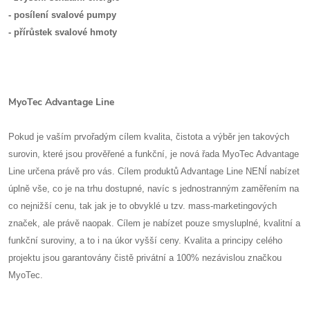
- posílení svalové pumpy
- přírůstek svalové hmoty
MyoTec Advantage Line
Pokud je vaším prvořadým cílem kvalita, čistota a výběr jen takových
surovin, které jsou prověřené a funkční, je nová řada MyoTec Advantage
Line určena právě pro vás. Cílem produktů Advantage Line NENÍ nabízet
úplně vše, co je na trhu dostupné, navíc s jednostranným zaměřením na
co nejnižší cenu, tak jak je to obvyklé u tzv. mass-marketingových
značek, ale právě naopak. Cílem je nabízet pouze smysluplné, kvalitní a
funkční suroviny, a to i na úkor vyšší ceny. Kvalita a principy celého
projektu jsou garantovány čistě privátní a 100% nezávislou značkou
MyoTec.