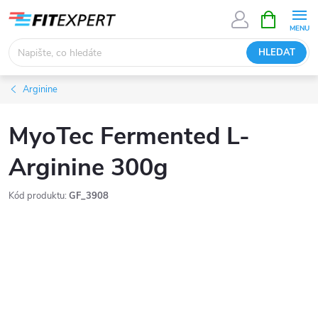
Přejít
NÁKUPNÍ
KOŠÍK
na
obsah
HLEDAT
Arginine
MyoTec Fermented L-
Arginine 300g
Kód produktu:
GF_3908