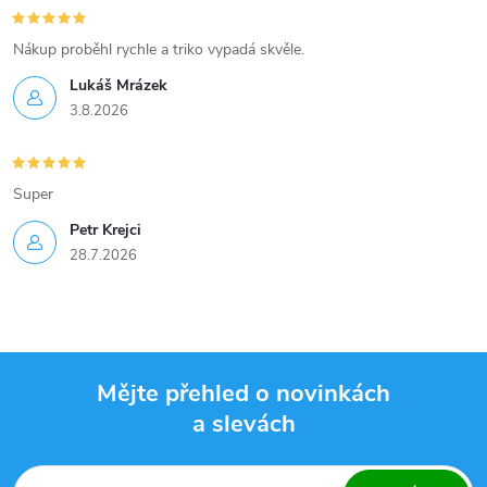
Nákup proběhl rychle a triko vypadá skvěle.
Lukáš Mrázek
3.8.2026
Super
Petr Krejci
28.7.2026
Mějte přehled o novinkách
a slevách
Z