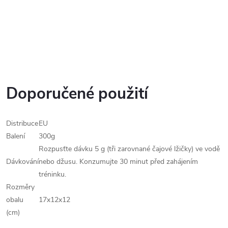
Doporučené použití
Distribuce
EU
Balení
300g
Rozpusťte dávku 5 g (tři zarovnané čajové lžičky) ve vodě
Dávkování
nebo džusu. Konzumujte 30 minut před zahájením
tréninku.
Rozměry
obalu
17x12x12
(cm)