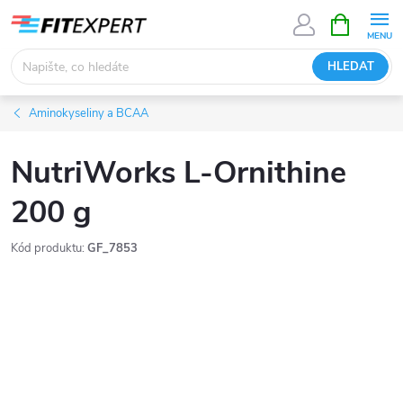
Přejít
NÁKUPNÍ
KOŠÍK
na
obsah
HLEDAT
Aminokyseliny a BCAA
NutriWorks L-Ornithine
200 g
Kód produktu:
GF_7853