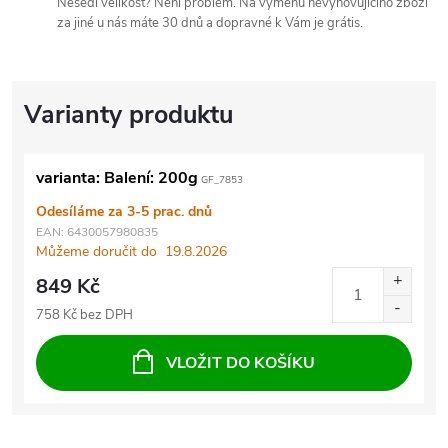
Nesedí velikost? Není problém. Na výměnu nevyhovujícího zboží
za jiné u nás máte 30 dnů a dopravné k Vám je grátis.
varianta: Balení: 200g
GF_7853
Odesíláme za 3-5 prac. dnů
EAN:
6430057980835
Můžeme doručit do
19.8.2026
849 Kč
758 Kč bez DPH
VLOŽIT DO KOŠÍKU