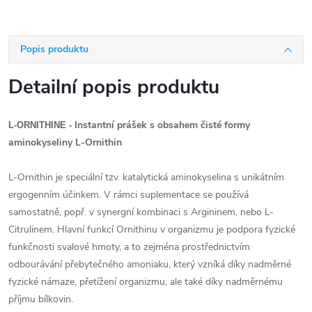
Popis produktu
Detailní popis produktu
Instantní prášek s obsahem čisté formy
L-ORNITHINE -
aminokyseliny L-Ornithin
L-Ornithin je speciální tzv. katalytická aminokyselina s unikátním
ergogenním účinkem. V rámci suplementace se používá
samostatně, popř. v synergní kombinaci s Argininem, nebo L-
Citrulinem. Hlavní funkcí Ornithinu v organizmu je podpora fyzické
funkčnosti svalové hmoty, a to zejména prostřednictvím
odbourávání přebytečného amoniaku, který vzníká díky nadměrné
fyzické námaze, přetížení organizmu, ale také díky nadměrnému
příjmu bílkovin.