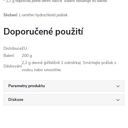
* 2,2 g odpovídá jedné denní dávce. Balení obsahuje 90 dávek.
Složení:
L-ornithin hydrochlorid prášek.
Doporučené použití
Distribuce
EU
Balení
200 g
2,2 g denně (přibližně 1 odměrka). Smíchejte prášek s
Dávkování
vodou nebo smoothie.
Parametry produktu
Diskuse