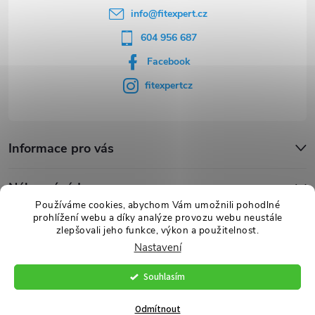
info
@
fitexpert.cz
604 956 687
Facebook
fitexpertcz
Informace pro vás
Nákupní rádce
Používáme cookies, abychom Vám umožnili pohodlné
prohlížení webu a díky analýze provozu webu neustále
Novinky
zlepšovali jeho funkce, výkon a použitelnost.
Nastavení
Souhlasím
Copyright 2026
FITexpert.cz
. Všechna práva vyhrazena.
Vytvořil Shoptet Premium
Odmítnout