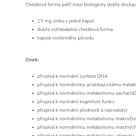
Chelátová forma patří mezi biologicky dobře dostup
15 mg zinku v jedné kapsli
dobře vstřebatelná chelátová forma
kapsle rostlinného původu
Zinek:
přispívá k normální syntéze DNA
přispívá k normálnímu acidobazickému meta
přispívá k normálnímu metabolismu sacharid
přispívá k normální kognitivní funkci
přispívá k normální plodnosti a reprodukci
přispívá k normálnímu metabolismu makroživ
přispívá k normálnímu metabolismu mastných
přispívá k normálnímu metabolismu vitaminu