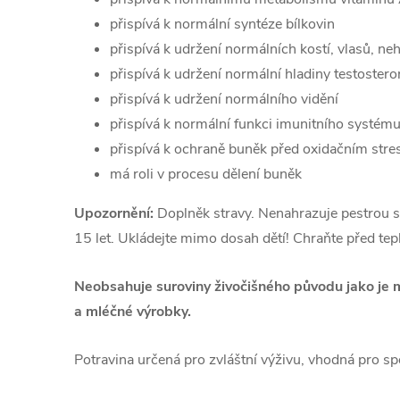
přispívá k normální syntéze bílkovin
přispívá k udržení normálních kostí, vlasů, ne
přispívá k udržení normální hladiny testostero
přispívá k udržení normálního vidění
přispívá k normální funkci imunitního systém
přispívá k ochraně buněk před oxidačním str
má roli v procesu dělení buněk
Upozornění:
Doplněk stravy. Nenahrazuje pestrou st
15 let. Ukládejte mimo dosah dětí! Chraňte před te
Neobsahuje suroviny živočišného původu jako je m
a mléčné výrobky.
Potravina určená pro zvláštní výživu, vhodná pro sp