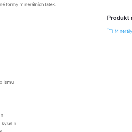
né formy minerálních látek.
Produkt n
Minerál
bolismu
ů
in
 kyselin
 A