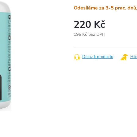
Odesíláme za 3-5 prac. dnů
220 Kč
196 Kč bez DPH
Měrná
cena:
Dotaz k produktu
Hlí