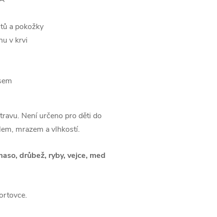
htů a pokožky
nu v krvi
u
esem
ravu. Není určeno pro děti do
plem, mrazem a vlhkostí.
aso, drůbež, ryby, vejce, med
ortovce.