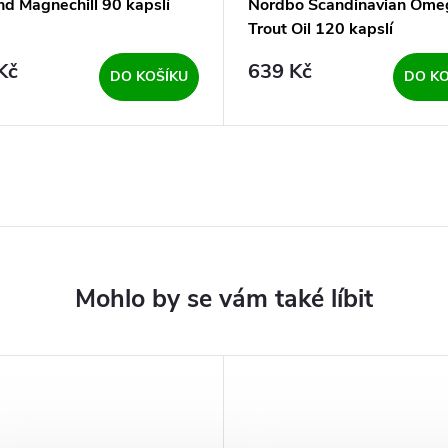
d Magnechill 90 kapslí
Nordbo Scandinavian Ome
Trout Oil 120 kapslí
Kč
639 Kč
DO KOŠÍKU
DO KO