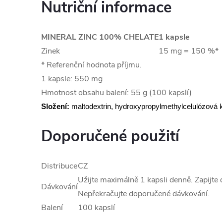
Nutriční informace
MINERAL ZINC 100% CHELATE
1 kapsle
Zinek
15 mg = 150 %*
* Referenční hodnota příjmu.
1 kapsle: 550 mg
Hmotnost obsahu balení: 55 g (100 kapslí)
Složení:
maltodextrin, hydroxypropylmethylcelulózová k
Doporučené použití
Distribuce
CZ
Užijte maximálně 1 kapsli denně. Zapijt
Dávkování
Nepřekračujte doporučené dávkování.
Balení
100 kapslí