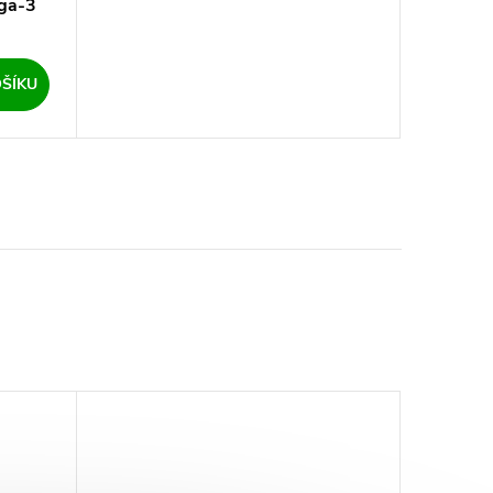
ga-3
ŠÍKU