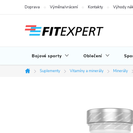
Přejít
Doprava
Výměna/vrácení
Kontakty
Výhody nák
na
obsah
Bojové sporty
Oblečení
Spo
Suplementy
Vitamíny a minerály
Minerály
Domů