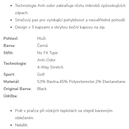
Technologie Anti-odor zabraňuje růstu mikrobů způsobujících
zápach.
Strečový pas pro vynikající pohyblivost a neuvěřitelné pohodlí.
Design s 5 kapsami a skrytou boční kapsou na zip.
Pohlaví:
Muži
Barva:
Černá
Střih:
No Fit Type
Anti-Odor
Technologie:
4-Way Stretch
Sport:
Golf
Materiál:
53% Bavlna,45% Polyesterester,2% Elastanetane
Original Barva:
Black
Údržba:
Prát v pračce při nízkých teplotách se stejně barevným
oblečením.
Nebělit.