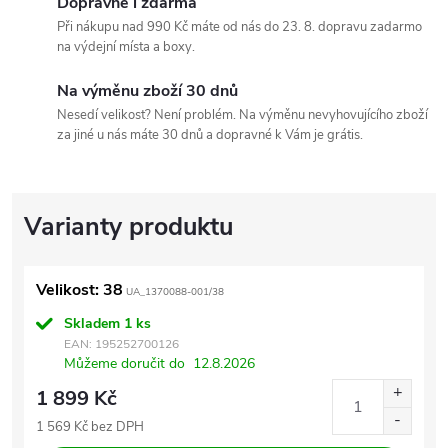
Dopravné i zdarma
Při nákupu nad 990 Kč máte od nás do 23. 8. dopravu zadarmo
na výdejní místa a boxy.
Na výměnu zboží 30 dnů
Nesedí velikost? Není problém. Na výměnu nevyhovujícího zboží
za jiné u nás máte 30 dnů a dopravné k Vám je grátis.
Velikost: 38
UA_1370088-001/38
Skladem
1 ks
EAN:
195252700126
Můžeme doručit do
12.8.2026
1 899 Kč
1 569 Kč bez DPH