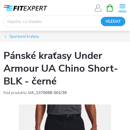
Přejít
NÁKUPNÍ
KOŠÍK
na
obsah
HLEDAT
Sportovní kraťasy
Pánské kraťasy Under
Armour UA Chino Short-
BLK - černé
Kód produktu:
UA_1370088-001/38