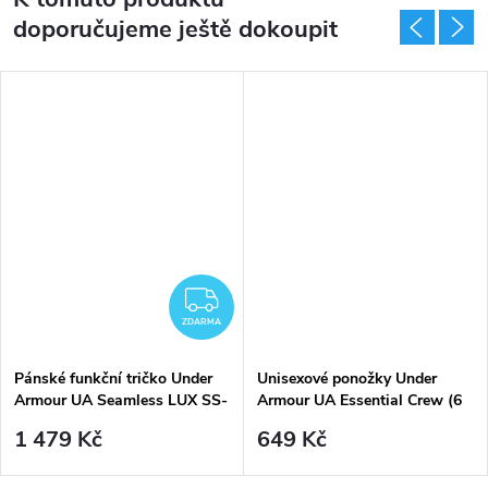
doporučujeme ještě dokoupit
ZDARMA
ZDARMA
Pánské funkční tričko Under
Unisexové ponožky Under
Armour UA Seamless LUX SS-
Armour UA Essential Crew (6
BLK - černé
párů) - černé
1 479 Kč
649 Kč