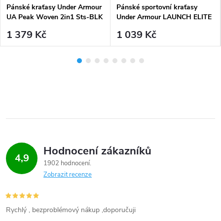
Pánské kraťasy Under Armour
Pánské sportovní kraťasy
UA Peak Woven 2in1 Sts-BLK
Under Armour LAUNCH ELITE
2in1 7'' SHORT-BLK - černá
1 379 Kč
1 039 Kč
Hodnocení zákazníků
4,9
1902 hodnocení
Zobrazit recenze
Rychlý , bezproblémový nákup ,doporučuji