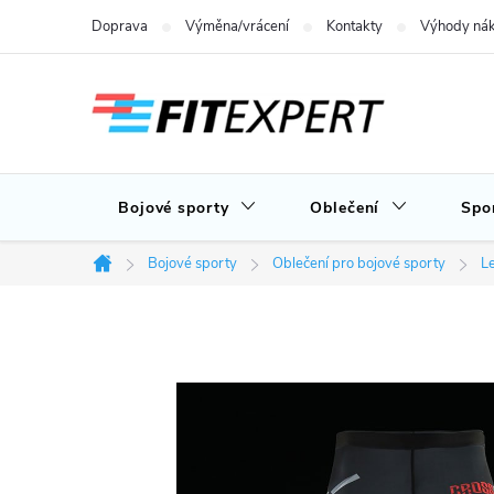
Přejít
Doprava
Výměna/vrácení
Kontakty
Výhody nák
na
obsah
Bojové sporty
Oblečení
Spo
Bojové sporty
Oblečení pro bojové sporty
L
Domů