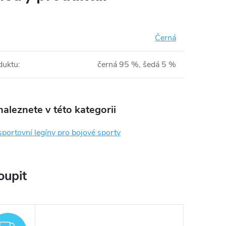
Černá
duktu
:
černá 95 %, šedá 5 %
aleznete v této kategorii
portovní legíny pro bojové sporty
oupit