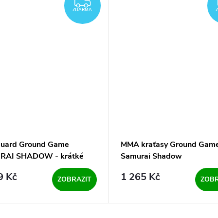
ZDARMA
ZDARMA
uard Ground Game
MMA kraťasy Ground Game
RAI SHADOW - krátké
Samurai Shadow
y
9 Kč
1 265 Kč
ZOBRAZIT
ZOBR