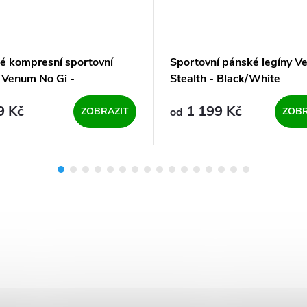
é kompresní sportovní
Sportovní pánské legíny 
y Venum No Gi -
Stealth - Black/White
/White
9 Kč
1 199 Kč
ZOBRAZIT
od
ZOBR