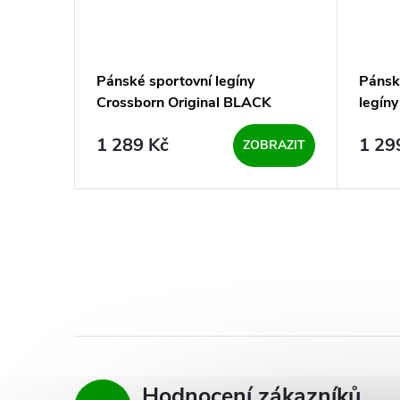
 Venum
Pánské sportovní legíny
Pánsk
Crossborn Original BLACK
legín
Black
1 289 Kč
1 29
BRAZIT
ZOBRAZIT
Hodnocení zákazníků