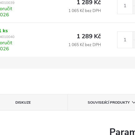
1 289 Kč
4010039
ručit
1 065 Kč bez DPH
2026
1 ks
1 289 Kč
4010040
ručit
1 065 Kč bez DPH
2026
DISKUZE
SOUVISEJÍCÍ PRODUKTY
Param