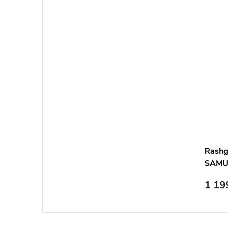
Rashg
SAMU
rukáv
1 19