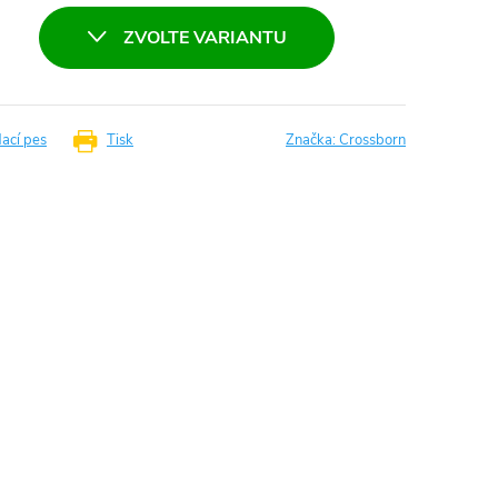
ZVOLTE VARIANTU
dací pes
Tisk
Značka:
Crossborn