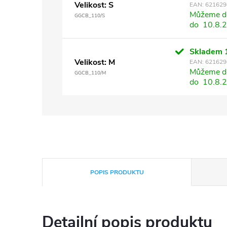
Velikost: S
EAN:
621629
Můžeme do
GGCB_110/S
do
10.8.
Skladem
Velikost: M
EAN:
621629
Můžeme do
GGCB_110/M
do
10.8.
POPIS PRODUKTU
Detailní popis produktu