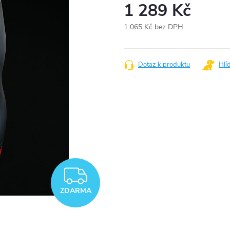
1 289 Kč
1 065 Kč bez DPH
Měrná
cena:
Dotaz k produktu
Hlí
ZDARMA
ZDARMA