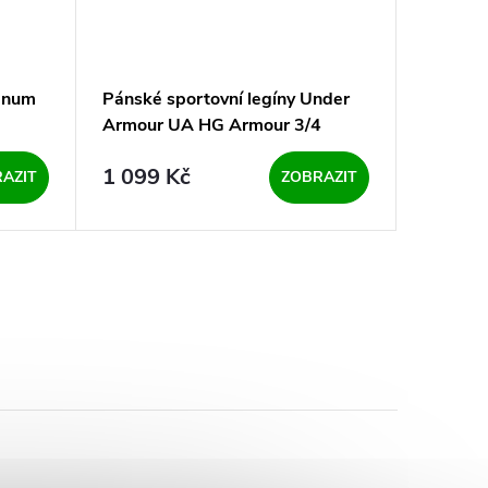
Venum
Pánské sportovní legíny Under
Pánské 
Armour UA HG Armour 3/4
Armour 
Legging-WHT - bílé
1 099 Kč
989
AZIT
ZOBRAZIT
od