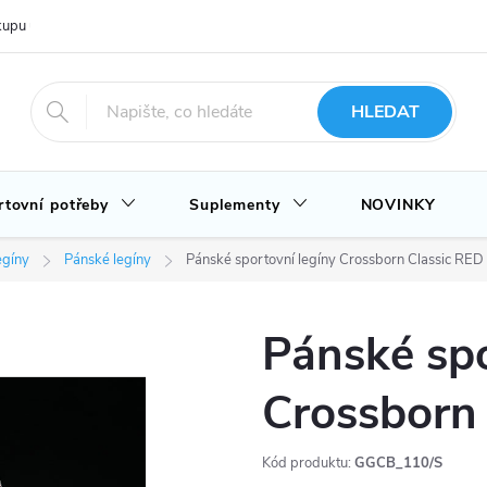
upu u nás
Hodnocení obchodu
Novinky
Blog
HLEDAT
rtovní potřeby
Suplementy
NOVINKY
egíny
Pánské legíny
Pánské sportovní legíny Crossborn Classic RED
Pánské spo
Crossborn
Kód produktu:
GGCB_110/S