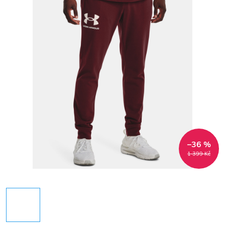
–36 %
1 399 Kč