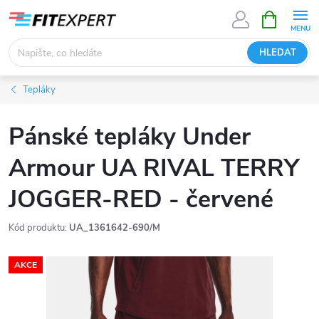
Přejít
NÁKUPNÍ
KOŠÍK
na
obsah
HLEDAT
Tepláky
Pánské tepláky Under
Armour UA RIVAL TERRY
JOGGER-RED - červené
Kód produktu:
UA_1361642-690/M
AKCE