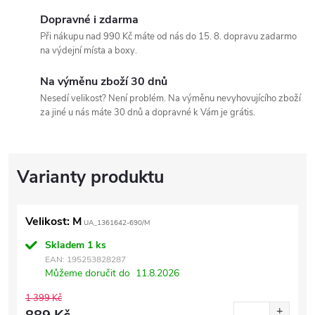
Dopravné i zdarma
Při nákupu nad 990 Kč máte od nás do 15. 8. dopravu zadarmo
na výdejní místa a boxy.
Na výměnu zboží 30 dnů
Nesedí velikost? Není problém. Na výměnu nevyhovujícího zboží
za jiné u nás máte 30 dnů a dopravné k Vám je grátis.
Velikost: M
UA_1361642-690/M
Skladem
1 ks
EAN:
195253828287
Můžeme doručit do
11.8.2026
1 399 Kč