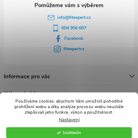
info
@
fitexpert.cz
604 956 687
Facebook
fitexpertcz
Informace pro vás
Nákupní rádce
Používáme cookies, abychom Vám umožnili pohodlné
prohlížení webu a díky analýze provozu webu neustále
Novinky
zlepšovali jeho funkce, výkon a použitelnost.
Nastavení
Souhlasím
Copyright 2026
FITexpert.cz
. Všechna práva vyhrazena.