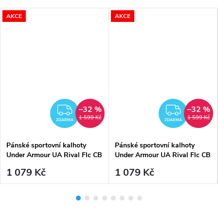
AKCE
AKCE
–32 %
–32 %
DARMA
ZDARMA
ZDAR
1 599 Kč
1 599 Kč
ZDARMA
ZDARMA
Pánské sportovní kalhoty
Pánské sportovní kalhoty
Under Armour UA Rival Flc CB
Under Armour UA Rival Flc CB
Pants-GRY - šedé
Pants-BLK
1 079 Kč
1 079 Kč