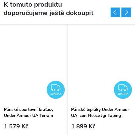
K tomuto produktu
doporučujeme ještě dokoupit
DARMA
ZDARMA
Z
ZDARMA
ZDARMA
Pánské sportovní kraťasy
Pánské tepláky Under Armour
Under Armour UA Terrain
UA Icon Fleece Jgr Taping-
Woven Shorts-GRN - zelené
GRN - zelené
1 579 Kč
1 899 Kč