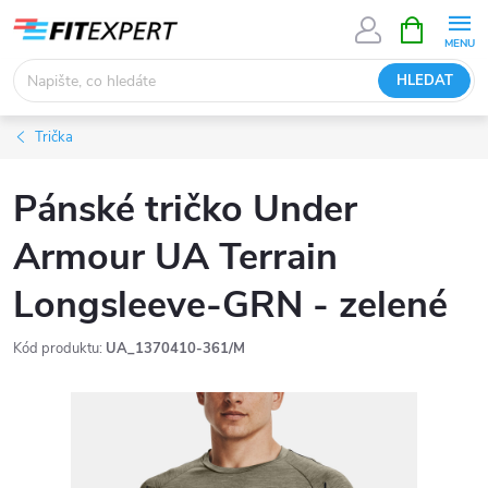
Přejít
NÁKUPNÍ
KOŠÍK
na
obsah
HLEDAT
Trička
Pánské tričko Under
Armour UA Terrain
Longsleeve-GRN - zelené
Kód produktu:
UA_1370410-361/M