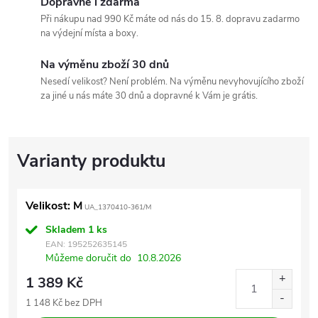
Dopravné i zdarma
Při nákupu nad 990 Kč máte od nás do 15. 8. dopravu zadarmo
na výdejní místa a boxy.
Na výměnu zboží 30 dnů
Nesedí velikost? Není problém. Na výměnu nevyhovujícího zboží
za jiné u nás máte 30 dnů a dopravné k Vám je grátis.
Velikost: M
UA_1370410-361/M
Skladem
1 ks
EAN:
195252635145
Můžeme doručit do
10.8.2026
1 389 Kč
1 148 Kč bez DPH