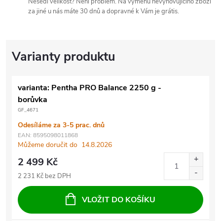
Nesedí velikost? Není problém. Na výměnu nevyhovujícího zboží
za jiné u nás máte 30 dnů a dopravné k Vám je grátis.
varianta: Pentha PRO Balance 2250 g -
borůvka
GF_4671
Odesíláme za 3-5 prac. dnů
EAN:
8595098011868
Můžeme doručit do
14.8.2026
2 499 Kč
2 231 Kč bez DPH
VLOŽIT DO KOŠÍKU