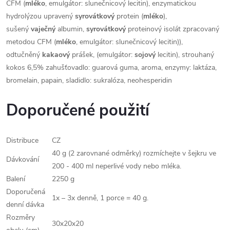
CFM (
mléko
, emulgátor: slunečnicový lecitin), enzymatickou
hydrolýzou upravený
syrovátkový
protein (
mléko
),
sušený
vaječný
albumin,
syrovátkový
proteinový isolát zpracovaný
metodou CFM (
mléko
, emulgátor: slunečnicový lecitin)),
odtučněný
kakaový
prášek, (emulgátor:
sojový
lecitin), strouhaný
kokos 6,5% zahušťovadlo: guarová guma, aroma, enzymy: laktáza,
bromelain, papain, sladidlo: sukralóza, neohesperidin
Doporučené použití
Distribuce
CZ
40 g (2 zarovnané odměrky) rozmíchejte v šejkru ve
Dávkování
200 - 400 ml neperlivé vody nebo mléka.
Balení
2250 g
Doporučená
1x – 3x denně, 1 porce = 40 g.
denní dávka
Rozměry
30x20x20