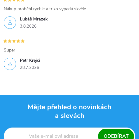
Nákup proběhl rychle a triko vypadá skvěle.
Lukáš Mrázek
3.8.2026
Super
Petr Krejci
28.7.2026
Mějte přehled o novinkách
a slevách
Z
á
ODEBÍRAT