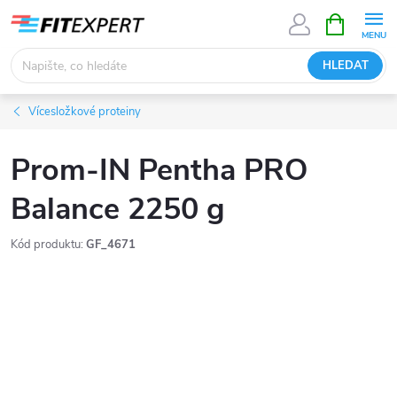
Přejít
NÁKUPNÍ
KOŠÍK
na
obsah
HLEDAT
Vícesložkové proteiny
Prom-IN Pentha PRO
Balance 2250 g
Kód produktu:
GF_4671