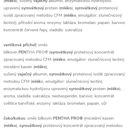
(
mléko
), sušený
vaječný
albumin,
enzymatickou hydrolýzou
upravený
syrovátkový
protein (
mléko
),
syrovátkový
proteinový
isolát zpracovaný metodou CFM (
mléko
, emulgátor: slunečnicový
lecitin)), přírodní aroma, enzymy: laktáza, bromelain, papain, barvivo:
koncentrát červené řepy, sladidlo: sukralóza
vanilková příchuť:
směs
bílkovin
PEN
THA PRO
®
(
syrovátkový
proteinový koncentrát
zpracovaný metodou CFM (
mléko
, emulgátor: slunečnicový lecitin),
micelární kasein (
mléko
),
sušený
vaječný
albumin,
syrovátkový
proteinový isolát zpracovaný
metodou CFM (
mlék
o, emulgátor: slunečnicový lecitin),
enzymatickou hydrolýzou upravený
syrovátkový
protein (
mléko
),
aroma, sladidla: sukralóza, neohesperidin, barvivo: koncentrát
světlice barvířské, enzymy: laktáza, bromelain, papain, sůl
čoko/kokos:
směs bílkovin
PENTHA PRO
®
(micelární kasein
(
mléko
),
syrovátkový
proteinový koncentrát zpracovaný metodou