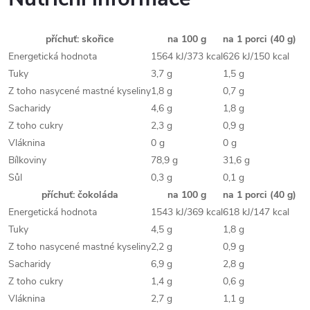
příchuť: skořice
na 100 g
na 1 porci (40 g)
Energetická hodnota
1564 kJ/373 kcal
626 kJ/150 kcal
Tuky
3,7 g
1,5 g
Z toho nasycené mastné kyseliny
1,8 g
0,7 g
Sacharidy
4,6 g
1,8 g
Z toho cukry
2,3 g
0,9 g
Vláknina
0 g
0 g
Bílkoviny
78,9 g
31,6 g
Sůl
0,3 g
0,1 g
příchuť: čokoláda
na 100 g
na 1 porci (40 g)
Energetická hodnota
1543 kJ/369 kcal
618 kJ/147 kcal
Tuky
4,5 g
1,8 g
Z toho nasycené mastné kyseliny
2,2 g
0,9 g
Sacharidy
6,9 g
2,8 g
Z toho cukry
1,4 g
0,6 g
Vláknina
2,7 g
1,1 g