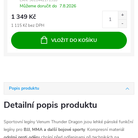
EAN:
3611442171318
Můžeme doručit do
7.8.2026
1 349 Kč
1 115 Kč bez DPH
VLOŽIT DO KOŠÍKU
Popis produktu
Detailní popis produktu
Sportovní legíny Venum Thunder Dragon jsou lehké pánské funkční
legíny pro
BJJ, MMA a další bojové sporty
. Kompresní materiál
odolný proti oděru
chrání před odřeninami při technikách na