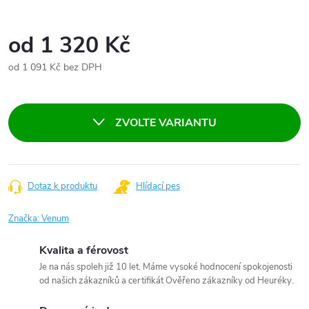
od
1 320 Kč
od
1 091 Kč
bez DPH
Měrná
cena:
ZVOLTE VARIANTU
Dotaz k produktu
Hlídací pes
Značka:
Venum
Kvalita a férovost
Je na nás spoleh již 10 let. Máme vysoké hodnocení spokojenosti
od našich zákazníků a certifikát Ověřeno zákazníky od Heuréky.