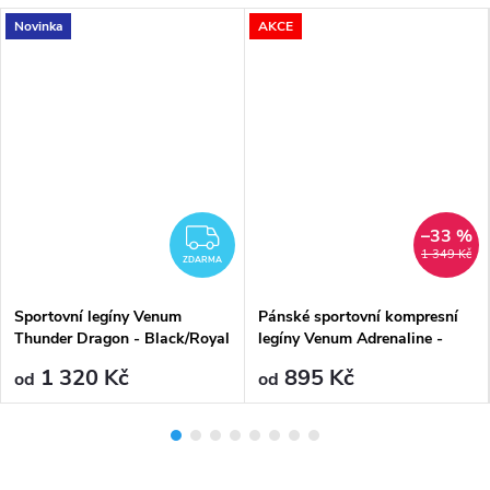
Novinka
AKCE
–33 %
ZDARMA
1 349 Kč
ZDARMA
Sportovní legíny Venum
Pánské sportovní kompresní
Thunder Dragon - Black/Royal
legíny Venum Adrenaline -
Blue
Black/Silver Grey
1 320 Kč
895 Kč
od
od