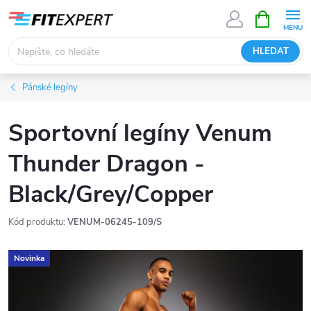
Přejít
NÁKUPNÍ
KOŠÍK
na
obsah
HLEDAT
Pánské legíny
Sportovní legíny Venum
Thunder Dragon -
Black/Grey/Copper
Kód produktu:
VENUM-06245-109/S
Novinka