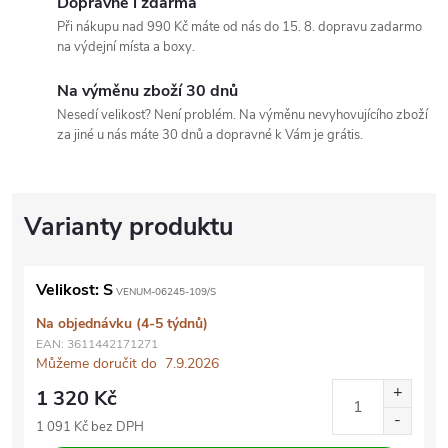
Dopravné i zdarma
Při nákupu nad 990 Kč máte od nás do 15. 8. dopravu zadarmo
na výdejní místa a boxy.
Na výměnu zboží 30 dnů
Nesedí velikost? Není problém. Na výměnu nevyhovujícího zboží
za jiné u nás máte 30 dnů a dopravné k Vám je grátis.
Velikost: S
VENUM-06245-109/S
Na objednávku (4-5 týdnů)
EAN:
3611442171271
Můžeme doručit do
7.9.2026
1 320 Kč
1 091 Kč bez DPH