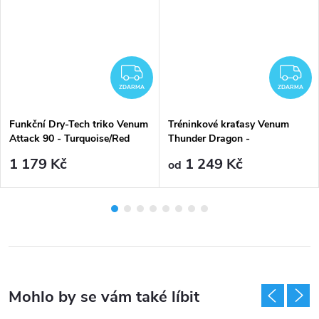
ZDARMA
Z
ZDARMA
ZDARMA
Funkční Dry-Tech triko Venum
Tréninkové kraťasy Venum
Attack 90 - Turquoise/Red
Thunder Dragon -
Black/Grey/Copper
1 179 Kč
1 249 Kč
od