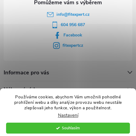
info
@
fitexpert.cz
604 956 687
Facebook
fitexpertcz
Informace pro vás
Nákupní rádce
Používáme cookies, abychom Vám umožnili pohodlné
prohlížení webu a díky analýze provozu webu neustále
Novinky
zlepšovali jeho funkce, výkon a použitelnost.
Nastavení
Souhlasím
Copyright 2026
FITexpert.cz
. Všechna práva vyhrazena.