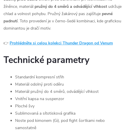
žíněnce, materiál
pružný do 4 směrů a odvádějící vlhkost
udržuje
chlad a volnost pohybu. Pružný žakárový pas zajišťuje
pevné
padnutí
. Toto provedení je v černo-šedé kombinaci, kde grafickou
dominantou je dračí motiv.
👉
Prohlédněte si celou kolekci Thunder Dragon od Venum
Technické parametry
Standardní kompresní střih
Materiál odolný proti oděru
Materiál pružný do 4 směrů, odvádějící vlhkost
Vnitřní kapsa na suspenzor
Ploché švy
Sublimovaná a sítotisková grafika
Noste pod kimonem (Gi), pod fight šortkami nebo
samostatně