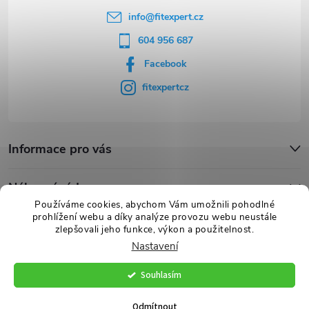
info
@
fitexpert.cz
604 956 687
Facebook
fitexpertcz
Informace pro vás
Nákupní rádce
Používáme cookies, abychom Vám umožnili pohodlné
prohlížení webu a díky analýze provozu webu neustále
Novinky
zlepšovali jeho funkce, výkon a použitelnost.
Nastavení
Souhlasím
Copyright 2026
FITexpert.cz
. Všechna práva vyhrazena.
Vytvořil Shoptet Premium
Odmítnout