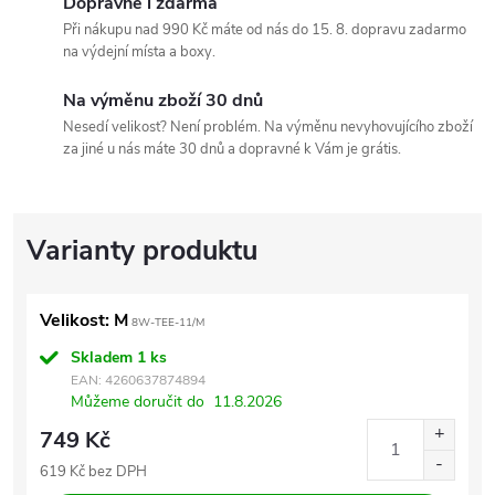
Dopravné i zdarma
Při nákupu nad 990 Kč máte od nás do 15. 8. dopravu zadarmo
na výdejní místa a boxy.
Na výměnu zboží 30 dnů
Nesedí velikost? Není problém. Na výměnu nevyhovujícího zboží
za jiné u nás máte 30 dnů a dopravné k Vám je grátis.
Velikost: M
8W-TEE-11/M
Skladem
1 ks
EAN:
4260637874894
Můžeme doručit do
11.8.2026
749 Kč
619 Kč bez DPH