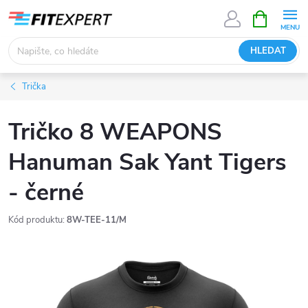
Přejít
NÁKUPNÍ
KOŠÍK
na
obsah
HLEDAT
Trička
Tričko 8 WEAPONS
Hanuman Sak Yant Tigers
- černé
Kód produktu:
8W-TEE-11/M