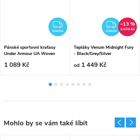
–13 %
ZDARMA
ZDAR
1 679 Kč
ZDARMA
ZDARMA
Pánské sportovní kraťasy
Tepláky Venum Midnight Fury
Under Armour UA Woven
- Black/Grey/Silver
Emboss Short-BLK - černé
1 089 Kč
1 449 Kč
od