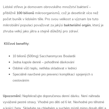
Lidské střevo je domovem obrovského množství bakterií –
přibližně
100 bilionů
mikroorganismů, což je desetkrát více než
počet buněk v lidském těle. Pro svou velikost a význam lze tuto
mikrobiální populaci považovat za jakýsi
bakteriální orgán
, který je
zhruba velký jako játra a stejně důležitý pro zdraví.
Klíčové benefity:
10 bilionů (500mg) Saccharomyces Boulardii
Jedna kapsle denně – pohodlnné dávkování
Odolné vůči teplu, netřeba skladovat v lednici
Speciálně navržené pro prevenci komplikací spojených s
cestováním
Upozornění:
Nepřekračujte doporučenou denní dávku. Není náhrada
vyvážené pestré stravy. Vhodné pro děti od 6 let. Nevhodné pro těhotné
a kojící ženy. Skladujte na chladném a suchém místě mimo dosah dětí a