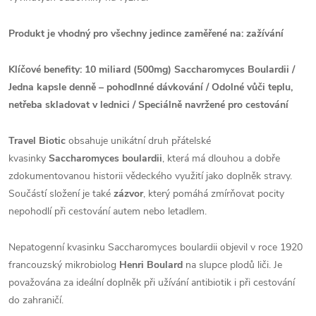
Produkt je vhodný pro všechny jedince zaměřené na: zažívání
Klíčové benefity: 10 miliard (500mg) Saccharomyces Boulardii /
Jedna kapsle denně – pohodlnné dávkování / Odolné vůči teplu,
netřeba skladovat v lednici / Speciálně navržené pro cestování
Travel Biotic
obsahuje unikátní druh přátelské
kvasinky
Saccharomyces boulardii
, která má dlouhou a dobře
zdokumentovanou historii vědeckého využití jako doplněk stravy.
Součástí složení je také
zázvor
, který pomáhá zmírňovat pocity
nepohodlí při cestování autem nebo letadlem.
Nepatogenní kvasinku Saccharomyces boulardii objevil v roce 1920
francouzský mikrobiolog
Henri Boulard
na slupce plodů liči. Je
považována za ideální doplněk při užívání antibiotik i při cestování
do zahraničí.