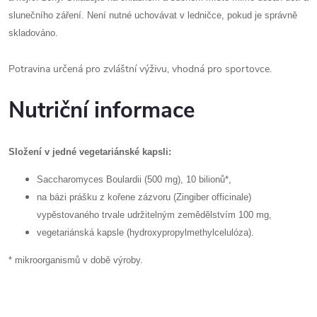
slunečního záření. Není nutné uchovávat v ledničce, pokud je správně
skladováno.
Potravina určená pro zvláštní výživu, vhodná pro sportovce.
Nutriční informace
Složení v jedné vegetariánské kapsli:
Saccharomyces Boulardii (500 mg), 10 bilionů*,
na bázi prášku z kořene zázvoru (Zingiber officinale)
vypěstovaného trvale udržitelným zemědělstvím 100 mg,
vegetariánská kapsle (hydroxypropylmethylcelulóza).
* mikroorganismů v době výroby.