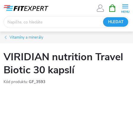
Přejít
NÁKUPNÍ
KOŠÍK
na
obsah
HLEDAT
Vitamíny a minerály
VIRIDIAN nutrition Travel
Biotic 30 kapslí
Kód produktu:
GF_3593