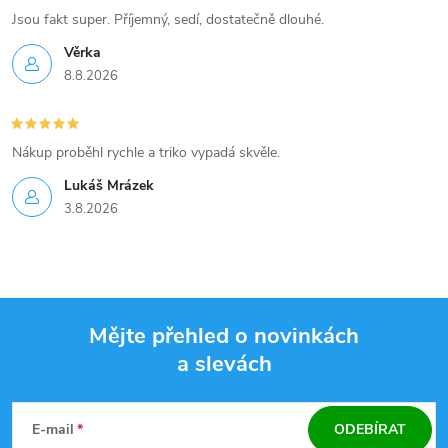
Jsou fakt super. Příjemný, sedí, dostatečně dlouhé.
Věrka
8.8.2026
Nákup proběhl rychle a triko vypadá skvěle.
Lukáš Mrázek
3.8.2026
Mějte přehled o novinkách
a slevách
Z
á
E-mail
ODEBÍRAT