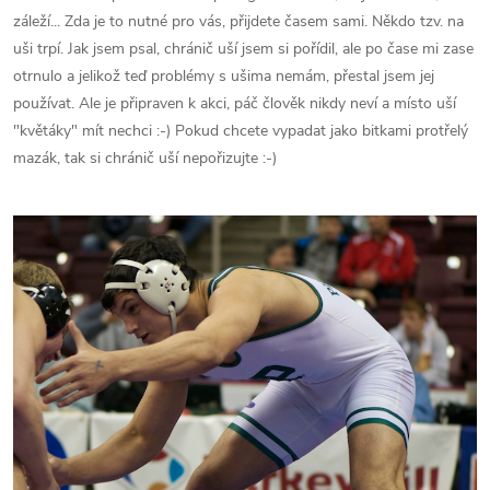
záleží... Zda je to nutné pro vás, přijdete časem sami. Někdo tzv. na
uši trpí. Jak jsem psal, chránič uší jsem si pořídil, ale po čase mi zase
otrnulo a jelikož teď problémy s ušima nemám, přestal jsem jej
používat. Ale je připraven k akci, páč člověk nikdy neví a místo uší
"květáky" mít nechci :-) Pokud chcete vypadat jako bitkami protřelý
mazák, tak si chránič uší nepořizujte :-)