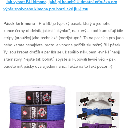
-
Jak vybrat BJJ kimono, jaké gi koupit? Ultimátní příručka pro
výběr správného kimona pro brazilské jiu-jitsu
.
Pásek ke kimonu
- Pro BJJ je typický pásek, který u jednoho
konce černý obdélník, jakési "okýnko", na který se poté umisťují bílé
stripy (proužky) jako technické (mezi)stupně. To na páscích pro judo
nebo karate nenajdete, proto je vhodné pořídit skutečný BJJ pásek.
Ty jsou krapet dražší a pár lidí se už spálilo nákupem levnější nebjj
alternativy. Nejste tak bohatí, abyste si kupovali levné věci - pak
budete mít pásky dva a jeden nanic. Takže na to fakt pozor ;-)