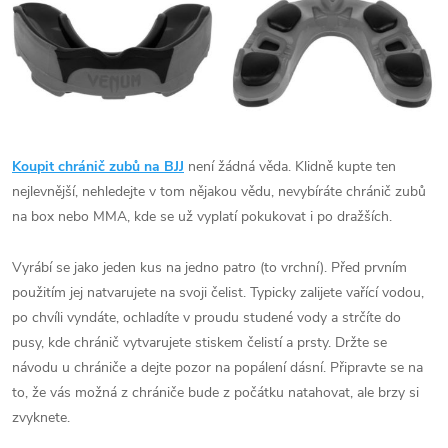
Koupit chránič zubů na BJJ
není žádná věda. Klidně kupte ten
nejlevnější, nehledejte v tom nějakou vědu, nevybíráte chránič zubů
na box nebo MMA, kde se už vyplatí pokukovat i po dražších.
Vyrábí se jako jeden kus na jedno patro (to vrchní). Před prvním
použitím jej natvarujete na svoji čelist. Typicky zalijete vařící vodou,
po chvíli vyndáte, ochladíte v proudu studené vody a strčíte do
pusy, kde chránič vytvarujete stiskem čelistí a prsty. Držte se
návodu u chrániče a dejte pozor na popálení dásní. Připravte se na
to, že vás možná z chrániče bude z počátku natahovat, ale brzy si
zvyknete.