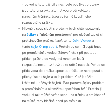
- pokud je toto váš cíl a nechcete používat proteiny,
jsou tyto přípravky alternativou proti ketóze v
náročném tréninku. Jsou ve formě kapslí nebo
rozpustného prášku.
Hlavně v souvislosti s proteiny bych chtěl upozornit
na
šejkry
s "úložným prostorem"
pro uložení tablet či
proteinového prášku. Např. tento
šejkr Weider
a
tento
šejkr Olimp sport
. Protein by se měl vypít hned
po promíchání s vodou. Zároveň však při postupu
přidání prášku do vody má mnohem lepší
rozpustitelnost, než když se to udělá naopak. Pokud se
přidá voda do prášku, spousta prášku se nerozpustí a
přichytí se na šejkr a to je problém. Což je těžko
řešitelné u běžných šejkrů. Tyto patrové šejkry problém
s promícháním a okamžitou spotřebou řeší. Protein (i
vodu) si tak můžeš vzít s sebou na trénink a smíchat až
na místě, tedy ideálně hned po tréninku.