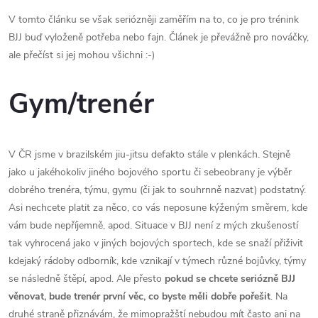
V tomto článku se však seriózněji zaměřím na to, co je pro trénink
BJJ buď vyloženě potřeba nebo fajn. Článek je převážně pro nováčky,
ale přečíst si jej mohou všichni :-)
Gym/trenér
V ČR jsme v brazilském jiu-jitsu defakto stále v plenkách. Stejně
jako u jakéhokoliv jiného bojového sportu či sebeobrany je výběr
dobrého trenéra, týmu, gymu (či jak to souhrnně nazvat) podstatný.
Asi nechcete platit za něco, co vás neposune kýženým směrem, kde
vám bude nepříjemně, apod. Situace v BJJ není z mých zkušeností
tak vyhrocená jako v jiných bojových sportech, kde se snaží přiživit
kdejaký rádoby odborník, kde vznikají v týmech různé bojůvky, týmy
se následně štěpí, apod. Ale přesto
pokud se chcete seriózně BJJ
věnovat, bude trenér první věc, co byste měli dobře pořešit
. Na
druhé straně přiznávám, že mimopražští nebudou mít často ani na