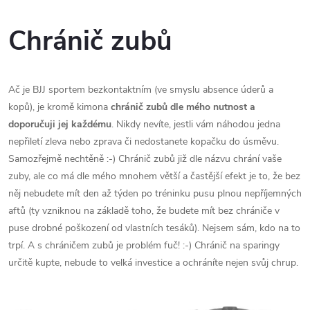
Chránič zubů
Ač je BJJ sportem bezkontaktním (ve smyslu absence úderů a
kopů), je kromě kimona
chránič zubů dle mého nutnost a
doporučuji jej každému
. Nikdy nevíte, jestli vám náhodou jedna
nepřiletí zleva nebo zprava či nedostanete kopačku do úsměvu.
Samozřejmě nechtěně :-) Chránič zubů již dle názvu chrání vaše
zuby, ale co má dle mého mnohem větší a častější efekt je to, že bez
něj nebudete mít den až týden po tréninku pusu plnou nepříjemných
aftů (ty vzniknou na základě toho, že budete mít bez chrániče v
puse drobné poškození od vlastních tesáků). Nejsem sám, kdo na to
trpí. A s chráničem zubů je problém fuč! :-) Chránič na sparingy
určitě kupte, nebude to velká investice a ochráníte nejen svůj chrup.