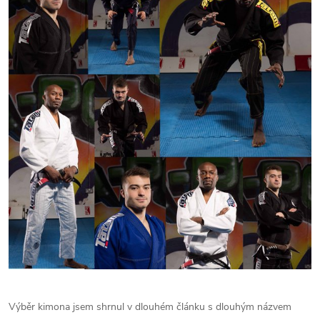
Výběr kimona jsem shrnul v dlouhém článku s dlouhým názvem