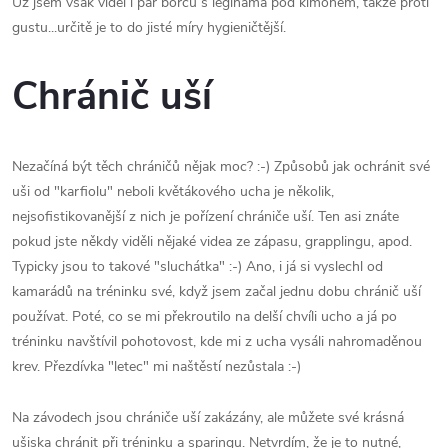
Už jsem však viděl i pár borců s legínama pod kimonem, takže proti
gustu...určitě je to do jisté míry hygieničtější.
Chránič uší
Nezačíná být těch chráničů nějak moc? :-) Způsobů jak ochránit své
uši od "karfiolu" neboli květákového ucha je několik,
nejsofistikovanější z nich je pořízení chrániče uší. Ten asi znáte
pokud jste někdy viděli nějaké videa ze zápasu, grapplingu, apod.
Typicky jsou to takové "sluchátka" :-) Ano, i já si vyslechl od
kamarádů na tréninku své, když jsem začal jednu dobu chránič uší
používat. Poté, co se mi překroutilo na delší chvíli ucho a já po
tréninku navštívil pohotovost, kde mi z ucha vysáli nahromaděnou
krev. Přezdívka "letec" mi naštěstí nezůstala :-)
Na závodech jsou chrániče uší zakázány, ale můžete své krásná
ušiska chránit při tréninku a sparingu. Netvrdím, že je to nutné,