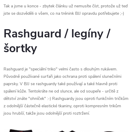
Tak a jsme u konce - zbytek článku už nemusíte číst, protože už teď
jste se dozvěděli o všem, co na trénink BJJ opravdu potřebujete ;-)
Rashguard / legíny /
šortky
Rashguard je "speciální triko" velmi často s dlouhým rukávem.
Původně používané surfaři jako ochrana proti spálení slunečními
paprsky. V BJJ se rashguardy také používají a také hlavně proti
spálení kůže. Tentokráte ne od slunce, ale od soupeře - určitě z
dětství znáte "ohníček" :-) Rashguardy jsou oproti funkčním tričkům
z odolnější částečně elastické tkaniny, oproti kompresním trikům
jsou hrubší, takže jsou odolnější proti roztržení.