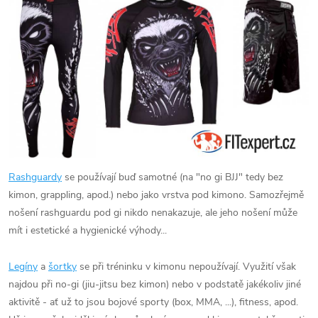
Rashguardy
se používají buď samotné (na "no gi BJJ" tedy bez
kimon, grappling, apod.) nebo jako vrstva pod kimono. Samozřejmě
nošení rashguardu pod gi nikdo nenakazuje, ale jeho nošení může
mít i estetické a hygienické výhody...
Legíny
a
šortky
se při tréninku v kimonu nepoužívají. Využití však
najdou při no-gi (jiu-jitsu bez kimon) nebo v podstatě jakékoliv jiné
aktivitě - ať už to jsou bojové sporty (box, MMA, ...), fitness, apod.