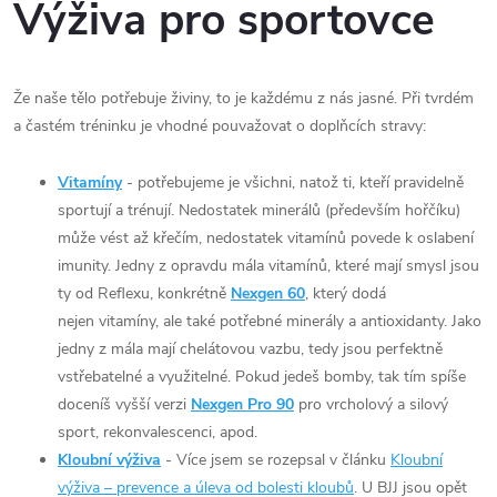
Výživa pro sportovce
Že naše tělo potřebuje živiny, to je každému z nás jasné. Při tvrdém
a častém tréninku je vhodné pouvažovat o doplňcích stravy:
Vitamíny
- potřebujeme je všichni, natož ti, kteří pravidelně
sportují a trénují. Nedostatek minerálů (především hořčíku)
může vést až křečím, nedostatek vitamínů povede k oslabení
imunity. Jedny z opravdu mála vitamínů, které mají smysl jsou
ty od Reflexu, konkrétně
Nexgen 60
, který dodá
nejen vitamíny, ale také potřebné minerály a antioxidanty. Jako
jedny z mála mají chelátovou vazbu, tedy jsou perfektně
vstřebatelné a využitelné. Pokud jedeš bomby, tak tím spíše
doceníš vyšší verzi
Nexgen Pro 90
pro vrcholový a silový
sport, rekonvalescenci, apod.
Kloubní výživa
- Více jsem se rozepsal v článku
Kloubní
výživa – prevence a úleva od bolesti kloubů
. U BJJ jsou opět