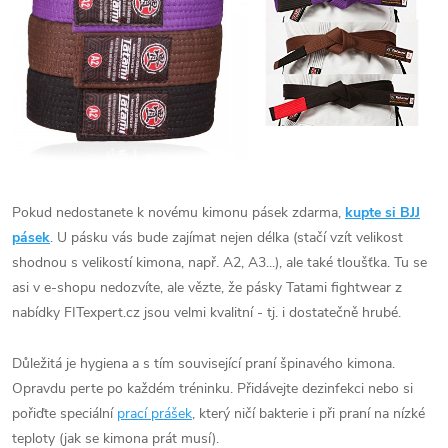
Pokud nedostanete k novému kimonu pásek zdarma,
kupte si BJJ
pásek
. U pásku vás bude zajímat nejen délka (stačí vzít velikost
shodnou s velikostí kimona, např. A2, A3...), ale také tloušťka. Tu se
asi v e-shopu nedozvíte, ale vězte, že pásky Tatami fightwear z
nabídky FITexpert.cz jsou velmi kvalitní - tj. i dostatečně hrubé.
Důležitá je hygiena a s tím související praní špinavého kimona.
Opravdu perte po každém tréninku. Přidávejte dezinfekci nebo si
pořiďte speciální
prací prášek
, který ničí bakterie i při praní na nízké
teploty (jak se kimona prát musí).