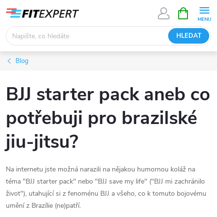
Přejít
NÁKUPNÍ
KOŠÍK
na
obsah
HLEDAT
Blog
BJJ starter pack aneb co
potřebuji pro brazilské
jiu-jitsu?
Na internetu jste možná narazili na nějakou humornou koláž na
téma "BJJ starter pack" nebo "BJJ save my life" ("BJJ mi zachránilo
život"), utahující si z fenoménu BJJ a všeho, co k tomuto bojovému
umění z Brazílie (ne)patří.