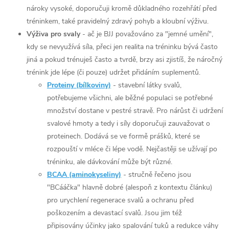
nároky vysoké, doporučuji kromě důkladného rozehřátí před
tréninkem, také pravidelný zdravý pohyb a kloubní výživu.
Výživa pro svaly
- ač je BJJ považováno za "jemné umění",
kdy se nevyužívá síla, přeci jen realita na tréninku bývá často
jiná a pokud trénuješ často a tvrdě, brzy asi zjistíš, že náročný
trénink jde lépe (či pouze) udržet přidáním suplementů.
Proteiny (bílkoviny)
- stavební látky svalů,
potřebujeme všichni, ale běžné populaci se potřebné
množství dostane v pestré stravě. Pro nárůst či udržení
svalové hmoty a tedy i síly doporučuji zauvažovat o
proteinech. Dodává se ve formě prášků, které se
rozpouští v mléce či lépe vodě. Nejčastěji se užívají po
tréninku, ale dávkování může být různé.
BCAA (aminokyseliny)
- stručně řečeno jsou
"BCááčka" hlavně dobré (alespoň z kontextu článku)
pro urychlení regenerace svalů a ochranu před
poškozením a devastací svalů. Jsou jim též
připisovány účinky jako spalování tuků a redukce váhy