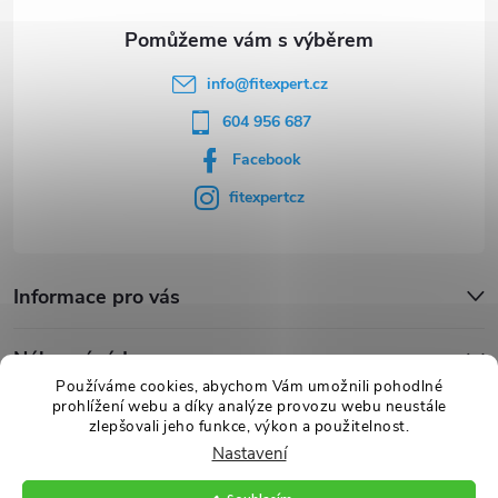
info
@
fitexpert.cz
604 956 687
Facebook
fitexpertcz
Informace pro vás
Nákupní rádce
Používáme cookies, abychom Vám umožnili pohodlné
prohlížení webu a díky analýze provozu webu neustále
Novinky
zlepšovali jeho funkce, výkon a použitelnost.
Nastavení