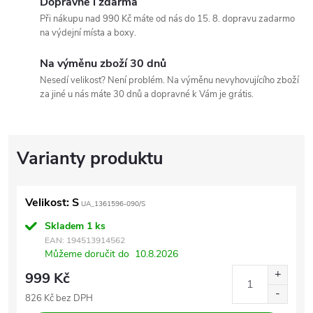
Dopravné i zdarma
Při nákupu nad 990 Kč máte od nás do 15. 8. dopravu zadarmo
na výdejní místa a boxy.
Na výměnu zboží 30 dnů
Nesedí velikost? Není problém. Na výměnu nevyhovujícího zboží
za jiné u nás máte 30 dnů a dopravné k Vám je grátis.
Velikost: S
UA_1361596-090/S
Skladem
1 ks
EAN:
194513914562
Můžeme doručit do
10.8.2026
999 Kč
826 Kč bez DPH