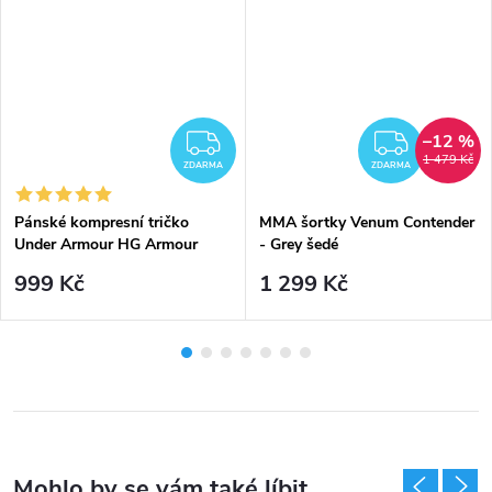
–12 %
MA
ZDARMA
ZDAR
1 479 Kč
ZDARMA
ZDARMA
Pánské kompresní tričko
MMA šortky Venum Contender
Under Armour HG Armour
- Grey šedé
Comp SS-GRY - šedé
999 Kč
1 299 Kč