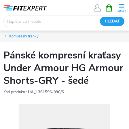
Přejít
NÁKUPNÍ
KOŠÍK
na
obsah
HLEDAT
Kompresní trenky
Pánské kompresní kraťasy
Under Armour HG Armour
Shorts-GRY - šedé
Kód produktu:
UA_1361596-090/S